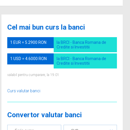
Cel mai bun curs la banci
1 EUR = 5.2900 RON
la BRCI - Banca Romana de
Credite si Investitii
1 USD = 4.6000 RON
la BRCI - Banca Romana de
Credite si Investitii
valabil pentru cumparare, la 19.01
Curs valutar banci
Convertor valutar banci