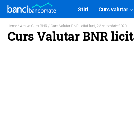
Stiri
Curs valutar
Home
/
Arhiva Curs BNR
/ Curs Valutar BNR licitat luni, 23 octombrie 2023
Curs Valutar BNR licit