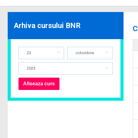
Arhiva cursului BNR
C
23
octombrie
2023