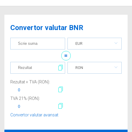
Convertor valutar BNR
EUR
=
RON
Rezultat + TVA (
RON
):
TVA
21
% (
RON
):
Convertor valutar avansat