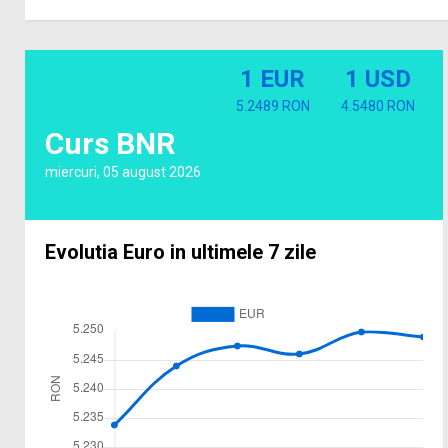
1 EUR
1 USD
5.2489 RON
4.5480 RON
Curs BNR
miercuri, 05 august 2026
Evolutia Euro in ultimele 7 zile