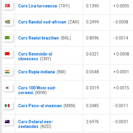
Curs Lira turceasca
(TRY)
0.1390
+ 0.0005
Curs Randul sud-african
(ZAR)
0.2499
- 0.0008
Curs Realul brazilian
(BRL)
0.8096
- 0.0014
Curs Renminbi-ul
0.6321
+ 0.0008
chinezesc
(CNY)
Curs Rupia indiana
(INR)
0.0548
+ 0.0001
Curs 100 Woni sud-
0.3319
+ 0.0015
coreeni
(KRW)
Curs Peso-ul mexican
(MXN)
0.2485
- 0.0011
Curs Dolarul neo-
2.6976
- 0.0031
zeelandez
(NZD)