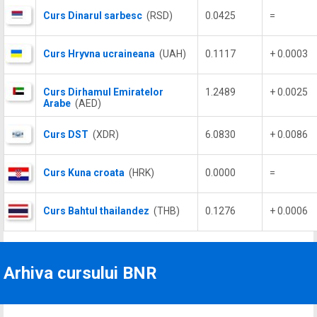
Curs Dinarul sarbesc
(RSD)
0.0425
=
Curs Hryvna ucraineana
(UAH)
0.1117
+ 0.0003
Curs Dirhamul Emiratelor
1.2489
+ 0.0025
Arabe
(AED)
Curs DST
(XDR)
6.0830
+ 0.0086
Curs Kuna croata
(HRK)
0.0000
=
Curs Bahtul thailandez
(THB)
0.1276
+ 0.0006
Arhiva cursului BNR