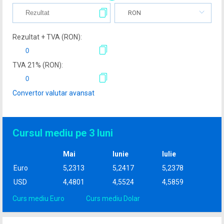
RON
Rezultat + TVA (
RON
):
TVA
21
% (
RON
):
Convertor valutar avansat
Cursul mediu pe 3 luni
Mai
Iunie
Iulie
Euro
5,2313
5,2417
5,2378
USD
4,4801
4,5524
4,5859
Curs mediu Euro
Curs mediu Dolar