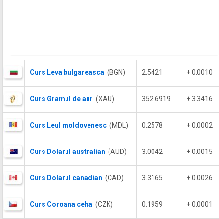
Curs Leva bulgareasca
(BGN)
2.5421
+ 0.0010
Curs Gramul de aur
(XAU)
352.6919
+ 3.3416
Curs Leul moldovenesc
(MDL)
0.2578
+ 0.0002
Curs Dolarul australian
(AUD)
3.0042
+ 0.0015
Curs Dolarul canadian
(CAD)
3.3165
+ 0.0026
Curs Coroana ceha
(CZK)
0.1959
+ 0.0001