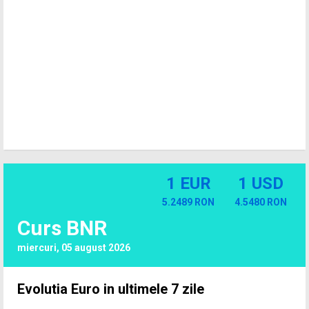
1 EUR
1 USD
5.2489 RON
4.5480 RON
Curs BNR
miercuri, 05 august 2026
Evolutia Euro in ultimele 7 zile