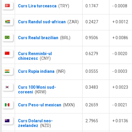
Curs Lira turceasca
(TRY)
0.1747
- 0.0008
Curs Randul sud-african
(ZAR)
0.2427
+ 0.0012
Curs Realul brazilian
(BRL)
0.9506
+ 0.0086
Curs Renminbi-ul
0.6279
- 0.0020
chinezesc
(CNY)
Curs Rupia indiana
(INR)
0.0555
- 0.0003
Curs 100 Woni sud-
0.3483
+ 0.0023
coreeni
(KRW)
Curs Peso-ul mexican
(MXN)
0.2659
- 0.0021
Curs Dolarul neo-
2.7965
+ 0.0136
zeelandez
(NZD)