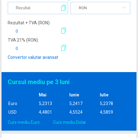
RON
Rezultat + TVA (
RON
):
TVA
21
% (
RON
):
Convertor valutar avansat
Cursul mediu pe 3 luni
Mai
Iunie
Iulie
Euro
5,2313
5,2417
5,2378
USD
4,4801
4,5524
4,5859
Curs mediu Euro
Curs mediu Dolar