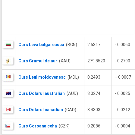
Curs Leva bulgareasca
(BGN)
2.5317
- 0.0060
Curs Gramul de aur
(XAU)
279.8520
- 0.2790
Curs Leul moldovenesc
(MDL)
0.2493
+ 0.0007
Curs Dolarul australian
(AUD)
3.0274
- 0.0025
Curs Dolarul canadian
(CAD)
3.4303
- 0.0212
Curs Coroana ceha
(CZK)
0.2086
- 0.0004