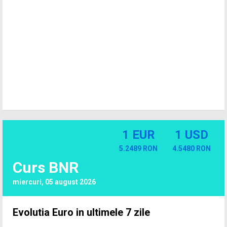
1 EUR
1 USD
5.2489 RON
4.5480 RON
Curs BNR
miercuri, 05 august 2026
Evolutia Euro in ultimele 7 zile