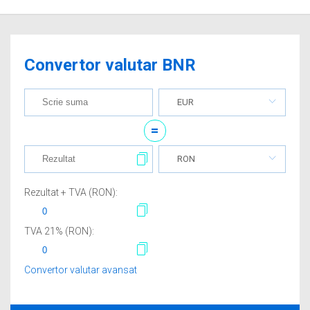
Convertor valutar BNR
EUR
=
RON
Rezultat + TVA (
RON
):
TVA
21
% (
RON
):
Convertor valutar avansat