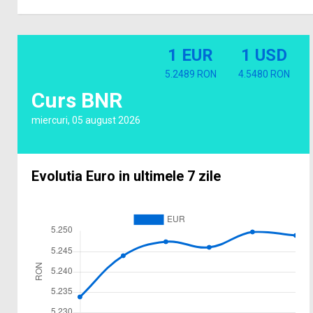
1 EUR
1 USD
5.2489 RON
4.5480 RON
Curs BNR
miercuri, 05 august 2026
Evolutia Euro in ultimele 7 zile