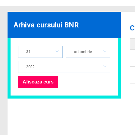
Arhiva cursului BNR
C
31
octombrie
2022