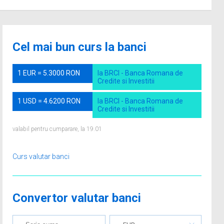
Cel mai bun curs la banci
1 EUR = 5.3000 RON
la BRCI - Banca Romana de
Credite si Investitii
1 USD = 4.6200 RON
la BRCI - Banca Romana de
Credite si Investitii
valabil pentru cumparare, la 19.01
Curs valutar banci
Convertor valutar banci