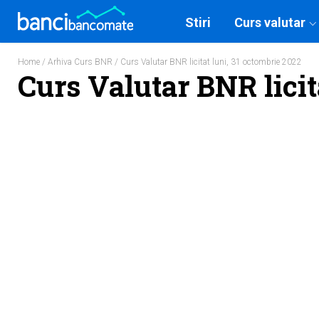
Stiri
Curs valutar
Home
/
Arhiva Curs BNR
/ Curs Valutar BNR licitat luni, 31 octombrie 2022
Curs Valutar BNR licit