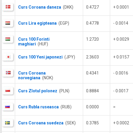
Curs Coroana daneza
(DKK)
0.4727
+ 0.0001
Curs Lira egipteana
(EGP)
0.4778
- 0.0014
Curs 100 Forinti
1.2720
+ 0.0029
maghiari
(HUF)
Curs 100 Yeni japonezi
(JPY)
2.3603
+ 0.0157
Curs Coroana
0.4341
- 0.0016
norvegiana
(NOK)
Curs Zlotul polonez
(PLN)
0.8884
- 0.0017
Curs Rubla ruseasca
(RUB)
0.0000
=
Curs Coroana suedeza
(SEK)
0.3785
+ 0.0002