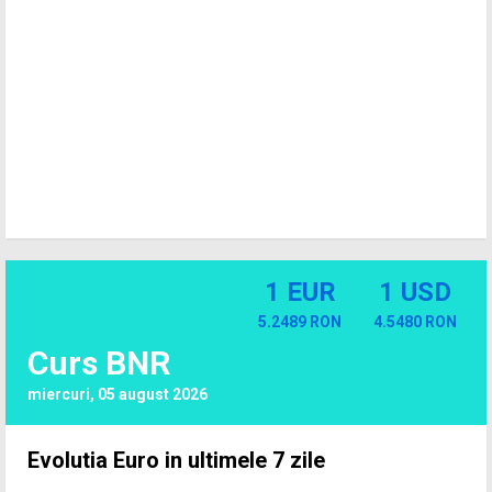
1 EUR
1 USD
5.2489 RON
4.5480 RON
Curs BNR
miercuri, 05 august 2026
Evolutia Euro in ultimele 7 zile