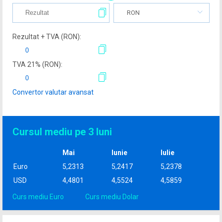
RON
Rezultat + TVA (
RON
):
TVA
21
% (
RON
):
Convertor valutar avansat
Cursul mediu pe 3 luni
Mai
Iunie
Iulie
Euro
5,2313
5,2417
5,2378
USD
4,4801
4,5524
4,5859
Curs mediu Euro
Curs mediu Dolar