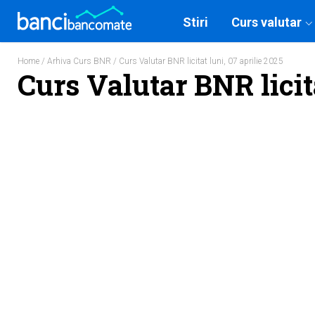
Stiri
Curs valutar
Home
/
Arhiva Curs BNR
/ Curs Valutar BNR licitat luni, 07 aprilie 2025
Curs Valutar BNR licita