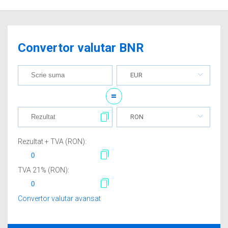
Convertor valutar BNR
EUR
=
RON
Rezultat + TVA (
RON
):
TVA
21
% (
RON
):
Convertor valutar avansat