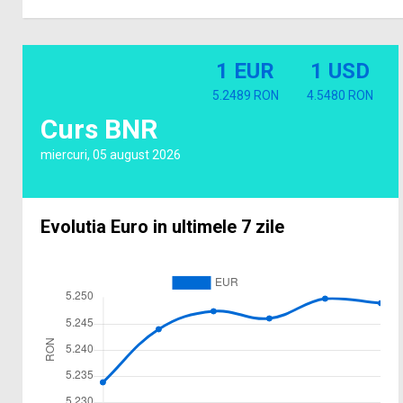
1 EUR
1 USD
5.2489 RON
4.5480 RON
Curs BNR
miercuri, 05 august 2026
Evolutia Euro in ultimele 7 zile