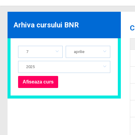
Arhiva cursului BNR
C
7
aprilie
2025