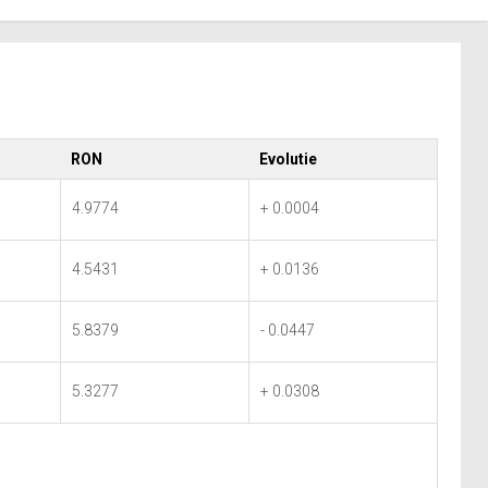
RON
Evolutie
4.9774
+ 0.0004
4.5431
+ 0.0136
5.8379
- 0.0447
5.3277
+ 0.0308