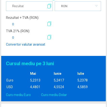
RON
Rezultat + TVA (
RON
):
TVA
21
% (
RON
):
Convertor valutar avansat
Cursul mediu pe 3 luni
Mai
Iunie
Iulie
Euro
5,2313
5,2417
5,2378
USD
4,4801
4,5524
4,5859
Curs mediu Euro
Curs mediu Dolar