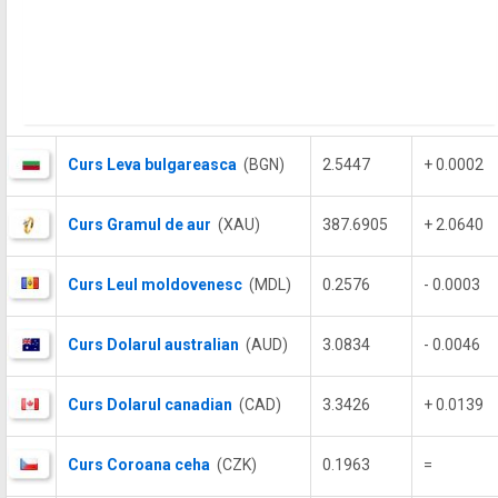
Curs Leva bulgareasca
(BGN)
2.5447
+ 0.0002
Curs Gramul de aur
(XAU)
387.6905
+ 2.0640
Curs Leul moldovenesc
(MDL)
0.2576
- 0.0003
Curs Dolarul australian
(AUD)
3.0834
- 0.0046
Curs Dolarul canadian
(CAD)
3.3426
+ 0.0139
Curs Coroana ceha
(CZK)
0.1963
=