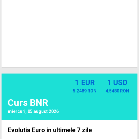
1 EUR
1 USD
5.2489 RON
4.5480 RON
Curs BNR
miercuri, 05 august 2026
Evolutia Euro in ultimele 7 zile