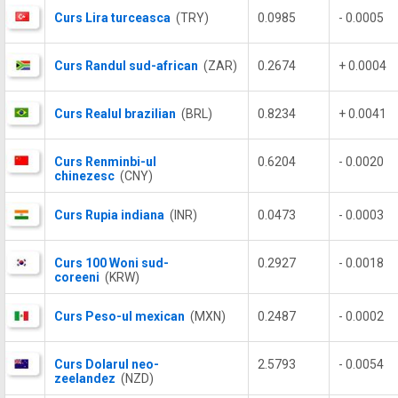
Curs Lira turceasca
(TRY)
0.0985
- 0.0005
Curs Randul sud-african
(ZAR)
0.2674
+ 0.0004
Curs Realul brazilian
(BRL)
0.8234
+ 0.0041
Curs Renminbi-ul
0.6204
- 0.0020
chinezesc
(CNY)
Curs Rupia indiana
(INR)
0.0473
- 0.0003
Curs 100 Woni sud-
0.2927
- 0.0018
coreeni
(KRW)
Curs Peso-ul mexican
(MXN)
0.2487
- 0.0002
Curs Dolarul neo-
2.5793
- 0.0054
zeelandez
(NZD)