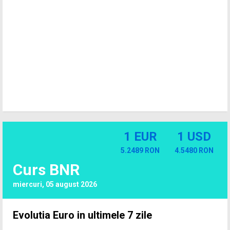
1 EUR
1 USD
5.2489 RON
4.5480 RON
Curs BNR
miercuri, 05 august 2026
Evolutia Euro in ultimele 7 zile