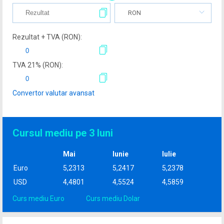
RON
Rezultat + TVA (
RON
):
TVA
21
% (
RON
):
Convertor valutar avansat
Cursul mediu pe 3 luni
Mai
Iunie
Iulie
Euro
5,2313
5,2417
5,2378
USD
4,4801
4,5524
4,5859
Curs mediu Euro
Curs mediu Dolar