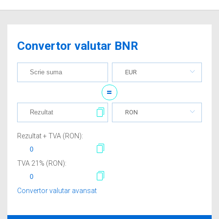
Convertor valutar BNR
EUR
=
RON
Rezultat + TVA (
RON
):
TVA
21
% (
RON
):
Convertor valutar avansat