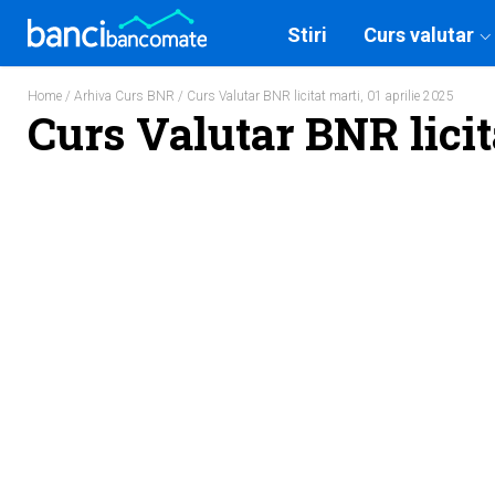
Stiri
Curs valutar
Home
/
Arhiva Curs BNR
/ Curs Valutar BNR licitat marti, 01 aprilie 2025
Curs Valutar BNR licita