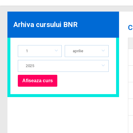
Arhiva cursului BNR
C
1
aprilie
2025