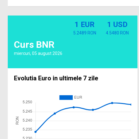
1 EUR
1 USD
5.2489 RON
4.5480 RON
Curs BNR
miercuri, 05 august 2026
Evolutia Euro in ultimele 7 zile