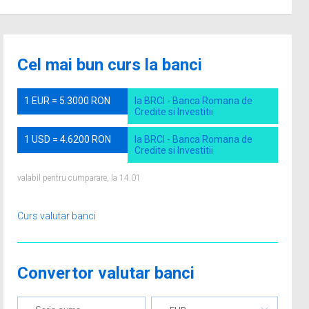
Cel mai bun curs la banci
1 EUR = 5.3000 RON
la BRCI - Banca Romana de
Credite si Investitii
1 USD = 4.6200 RON
la BRCI - Banca Romana de
Credite si Investitii
valabil pentru cumparare, la 14.01
Curs valutar banci
Convertor valutar banci