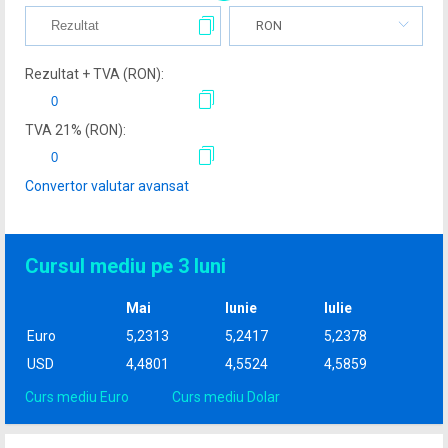
RON
Rezultat + TVA (
RON
):
TVA
21
% (
RON
):
Convertor valutar avansat
Cursul mediu pe 3 luni
Mai
Iunie
Iulie
Euro
5,2313
5,2417
5,2378
USD
4,4801
4,5524
4,5859
Curs mediu Euro
Curs mediu Dolar