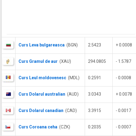
Curs Leva bulgareasca
(BGN)
2.5423
+ 0.0008
Curs Gramul de aur
(XAU)
294.0805
- 1.5787
Curs Leul moldovenesc
(MDL)
0.2591
- 0.0008
Curs Dolarul australian
(AUD)
3.0343
+ 0.0078
Curs Dolarul canadian
(CAD)
3.3915
- 0.0017
Curs Coroana ceha
(CZK)
0.2035
- 0.0007