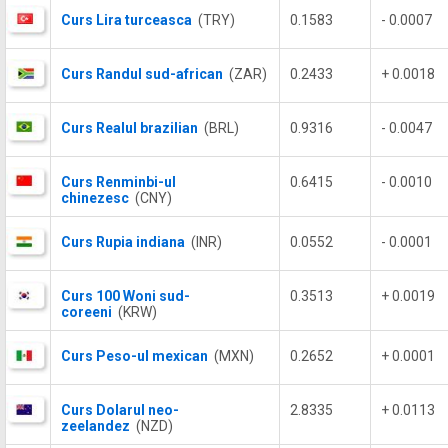
Curs Lira turceasca
(TRY)
0.1583
- 0.0007
Curs Randul sud-african
(ZAR)
0.2433
+ 0.0018
Curs Realul brazilian
(BRL)
0.9316
- 0.0047
Curs Renminbi-ul
0.6415
- 0.0010
chinezesc
(CNY)
Curs Rupia indiana
(INR)
0.0552
- 0.0001
Curs 100 Woni sud-
0.3513
+ 0.0019
coreeni
(KRW)
Curs Peso-ul mexican
(MXN)
0.2652
+ 0.0001
Curs Dolarul neo-
2.8335
+ 0.0113
zeelandez
(NZD)