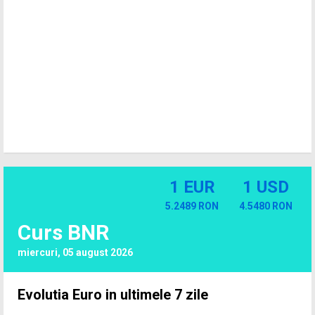
1 EUR
1 USD
5.2489 RON
4.5480 RON
Curs BNR
miercuri, 05 august 2026
Evolutia Euro in ultimele 7 zile