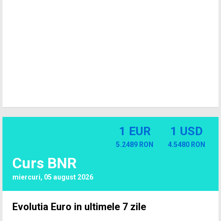
1 EUR
1 USD
5.2489 RON
4.5480 RON
Curs BNR
miercuri, 05 august 2026
Evolutia Euro in ultimele 7 zile