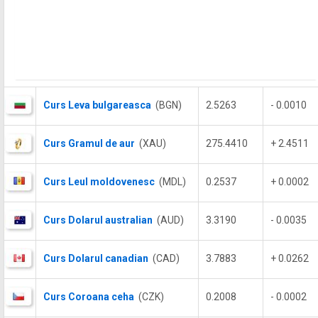
Curs Leva bulgareasca
(BGN)
2.5263
- 0.0010
Curs Gramul de aur
(XAU)
275.4410
+ 2.4511
Curs Leul moldovenesc
(MDL)
0.2537
+ 0.0002
Curs Dolarul australian
(AUD)
3.3190
- 0.0035
Curs Dolarul canadian
(CAD)
3.7883
+ 0.0262
Curs Coroana ceha
(CZK)
0.2008
- 0.0002