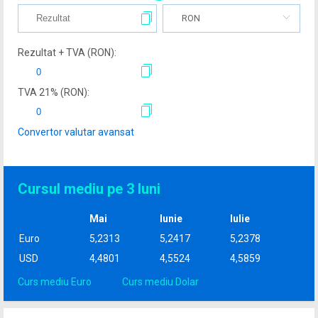
RON
Rezultat + TVA (
RON
):
TVA
21
% (
RON
):
Convertor valutar avansat
Cursul mediu pe 3 luni
Mai
Iunie
Iulie
Euro
5,2313
5,2417
5,2378
USD
4,4801
4,5524
4,5859
Curs mediu Euro
Curs mediu Dolar