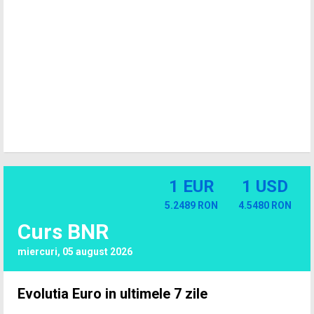
1 EUR
1 USD
5.2489 RON
4.5480 RON
Curs BNR
miercuri, 05 august 2026
Evolutia Euro in ultimele 7 zile