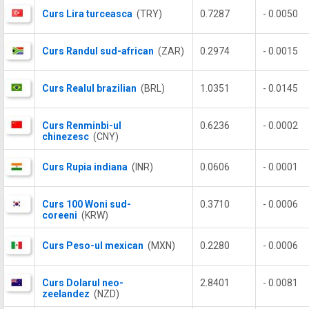
Curs Lira turceasca
(TRY)
0.7287
- 0.0050
Curs Randul sud-african
(ZAR)
0.2974
- 0.0015
Curs Realul brazilian
(BRL)
1.0351
- 0.0145
Curs Renminbi-ul
0.6236
- 0.0002
chinezesc
(CNY)
Curs Rupia indiana
(INR)
0.0606
- 0.0001
Curs 100 Woni sud-
0.3710
- 0.0006
coreeni
(KRW)
Curs Peso-ul mexican
(MXN)
0.2280
- 0.0006
Curs Dolarul neo-
2.8401
- 0.0081
zeelandez
(NZD)