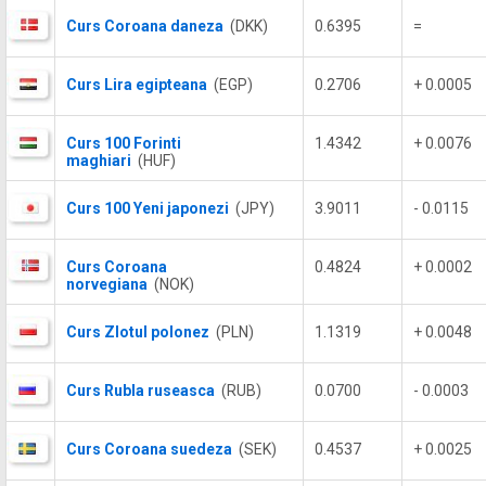
Curs Coroana daneza
(DKK)
0.6395
=
Curs Lira egipteana
(EGP)
0.2706
+ 0.0005
Curs 100 Forinti
1.4342
+ 0.0076
maghiari
(HUF)
Curs 100 Yeni japonezi
(JPY)
3.9011
- 0.0115
Curs Coroana
0.4824
+ 0.0002
norvegiana
(NOK)
Curs Zlotul polonez
(PLN)
1.1319
+ 0.0048
Curs Rubla ruseasca
(RUB)
0.0700
- 0.0003
Curs Coroana suedeza
(SEK)
0.4537
+ 0.0025