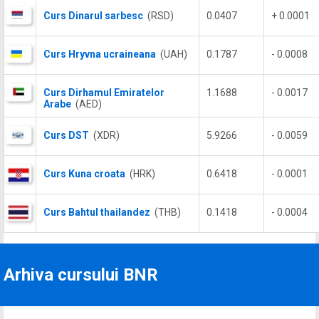
Curs Dinarul sarbesc
(RSD)
0.0407
+ 0.0001
Curs Hryvna ucraineana
(UAH)
0.1787
- 0.0008
Curs Dirhamul Emiratelor
1.1688
- 0.0017
Arabe
(AED)
Curs DST
(XDR)
5.9266
- 0.0059
Curs Kuna croata
(HRK)
0.6418
- 0.0001
Curs Bahtul thailandez
(THB)
0.1418
- 0.0004
Arhiva cursului BNR