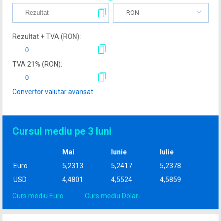
RON
Rezultat + TVA (
RON
):
TVA
21
% (
RON
):
Convertor valutar avansat
Cursul mediu pe 3 luni
Mai
Iunie
Iulie
Euro
5,2313
5,2417
5,2378
USD
4,4801
4,5524
4,5859
Curs mediu Euro
Curs mediu Dolar