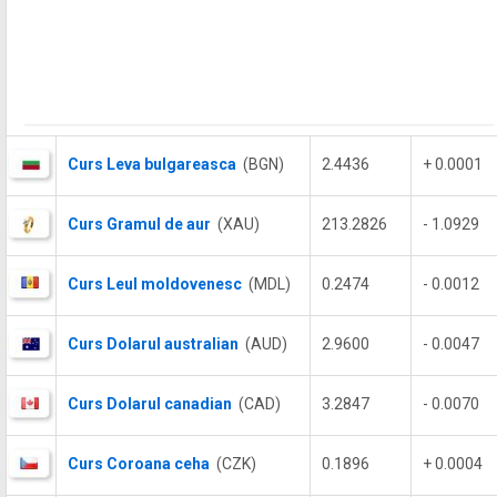
Curs Leva bulgareasca
(BGN)
2.4436
+ 0.0001
Curs Gramul de aur
(XAU)
213.2826
- 1.0929
Curs Leul moldovenesc
(MDL)
0.2474
- 0.0012
Curs Dolarul australian
(AUD)
2.9600
- 0.0047
Curs Dolarul canadian
(CAD)
3.2847
- 0.0070
Curs Coroana ceha
(CZK)
0.1896
+ 0.0004