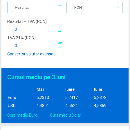
RON
Rezultat + TVA (
RON
):
TVA
21
% (
RON
):
Convertor valutar avansat
Cursul mediu pe 3 luni
Mai
Iunie
Iulie
Euro
5,2313
5,2417
5,2378
USD
4,4801
4,5524
4,5859
Curs mediu Euro
Curs mediu Dolar