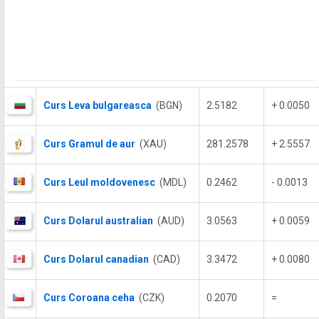
Curs Leva bulgareasca
(BGN)
2.5182
+ 0.0050
Curs Gramul de aur
(XAU)
281.2578
+ 2.5557
Curs Leul moldovenesc
(MDL)
0.2462
- 0.0013
Curs Dolarul australian
(AUD)
3.0563
+ 0.0059
Curs Dolarul canadian
(CAD)
3.3472
+ 0.0080
Curs Coroana ceha
(CZK)
0.2070
=