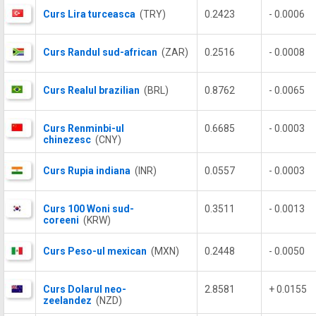
Curs Lira turceasca
(TRY)
0.2423
- 0.0006
Curs Randul sud-african
(ZAR)
0.2516
- 0.0008
Curs Realul brazilian
(BRL)
0.8762
- 0.0065
Curs Renminbi-ul
0.6685
- 0.0003
chinezesc
(CNY)
Curs Rupia indiana
(INR)
0.0557
- 0.0003
Curs 100 Woni sud-
0.3511
- 0.0013
coreeni
(KRW)
Curs Peso-ul mexican
(MXN)
0.2448
- 0.0050
Curs Dolarul neo-
2.8581
+ 0.0155
zeelandez
(NZD)