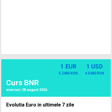
1 EUR
1 USD
5.2489 RON
4.5480 RON
Curs BNR
miercuri, 05 august 2026
Evolutia Euro in ultimele 7 zile