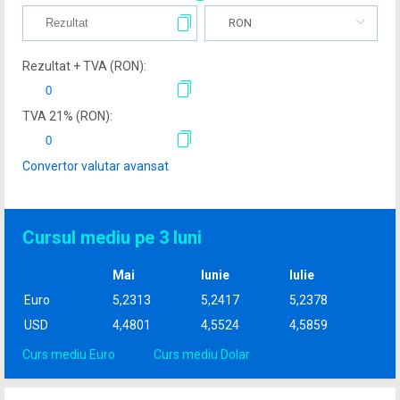
RON
Rezultat + TVA (
RON
):
TVA
21
% (
RON
):
Convertor valutar avansat
Cursul mediu pe 3 luni
Mai
Iunie
Iulie
Euro
5,2313
5,2417
5,2378
USD
4,4801
4,5524
4,5859
Curs mediu Euro
Curs mediu Dolar