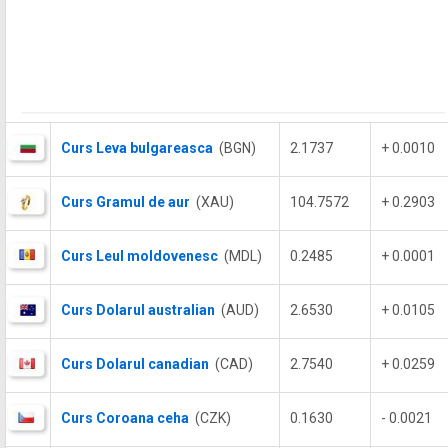
Curs Leva bulgareasca
(BGN)
2.1737
+ 0.0010
Curs Gramul de aur
(XAU)
104.7572
+ 0.2903
Curs Leul moldovenesc
(MDL)
0.2485
+ 0.0001
Curs Dolarul australian
(AUD)
2.6530
+ 0.0105
Curs Dolarul canadian
(CAD)
2.7540
+ 0.0259
Curs Coroana ceha
(CZK)
0.1630
- 0.0021