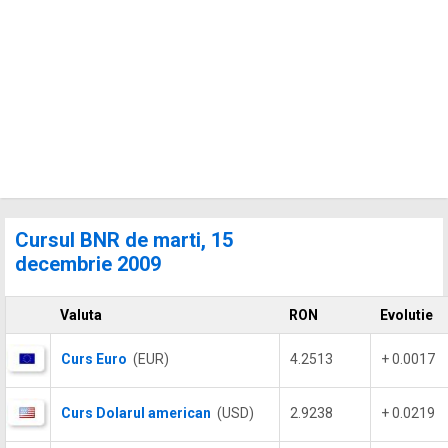
Cursul BNR de marti, 15
decembrie 2009
Valuta
RON
Evolutie
Curs Euro
(EUR)
4.2513
+ 0.0017
Curs Dolarul american
(USD)
2.9238
+ 0.0219