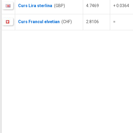
Curs Lira sterlina
(GBP)
4.7469
+ 0.0364
Curs Francul elvetian
(CHF)
2.8106
=