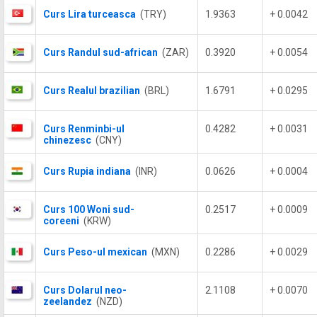
Curs Lira turceasca
(TRY)
1.9363
+ 0.0042
Curs Randul sud-african
(ZAR)
0.3920
+ 0.0054
Curs Realul brazilian
(BRL)
1.6791
+ 0.0295
Curs Renminbi-ul
0.4282
+ 0.0031
chinezesc
(CNY)
Curs Rupia indiana
(INR)
0.0626
+ 0.0004
Curs 100 Woni sud-
0.2517
+ 0.0009
coreeni
(KRW)
Curs Peso-ul mexican
(MXN)
0.2286
+ 0.0029
Curs Dolarul neo-
2.1108
+ 0.0070
zeelandez
(NZD)