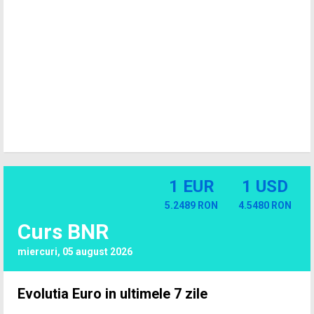
1 EUR
1 USD
5.2489 RON
4.5480 RON
Curs BNR
miercuri, 05 august 2026
Evolutia Euro in ultimele 7 zile