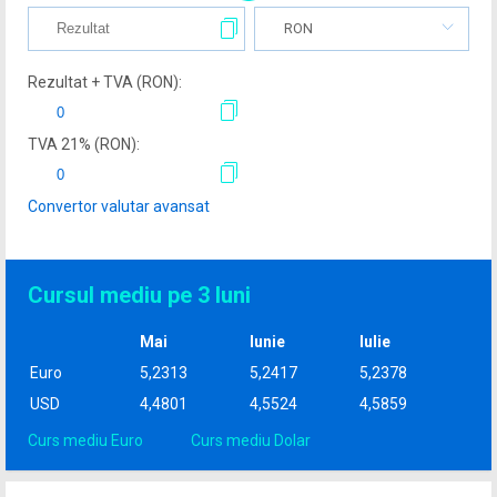
RON
Rezultat + TVA (
RON
):
TVA
21
% (
RON
):
Convertor valutar avansat
Cursul mediu pe 3 luni
Mai
Iunie
Iulie
Euro
5,2313
5,2417
5,2378
USD
4,4801
4,5524
4,5859
Curs mediu Euro
Curs mediu Dolar