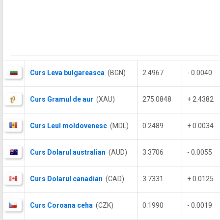
Curs Leva bulgareasca
(BGN)
2.4967
- 0.0040
Curs Gramul de aur
(XAU)
275.0848
+ 2.4382
Curs Leul moldovenesc
(MDL)
0.2489
+ 0.0034
Curs Dolarul australian
(AUD)
3.3706
- 0.0055
Curs Dolarul canadian
(CAD)
3.7331
+ 0.0125
Curs Coroana ceha
(CZK)
0.1990
- 0.0019