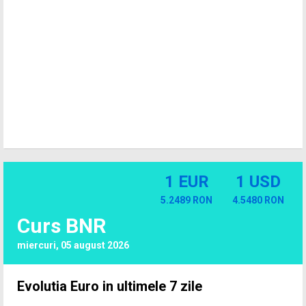
1 EUR
1 USD
5.2489 RON
4.5480 RON
Curs BNR
miercuri, 05 august 2026
Evolutia Euro in ultimele 7 zile