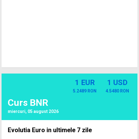
1 EUR
1 USD
5.2489 RON
4.5480 RON
Curs BNR
miercuri, 05 august 2026
Evolutia Euro in ultimele 7 zile