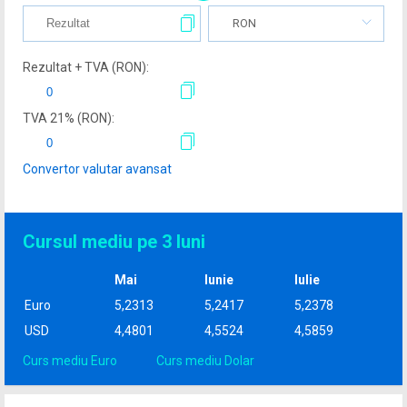
RON
Rezultat + TVA (
RON
):
TVA
21
% (
RON
):
Convertor valutar avansat
Cursul mediu pe 3 luni
Mai
Iunie
Iulie
Euro
5,2313
5,2417
5,2378
USD
4,4801
4,5524
4,5859
Curs mediu Euro
Curs mediu Dolar