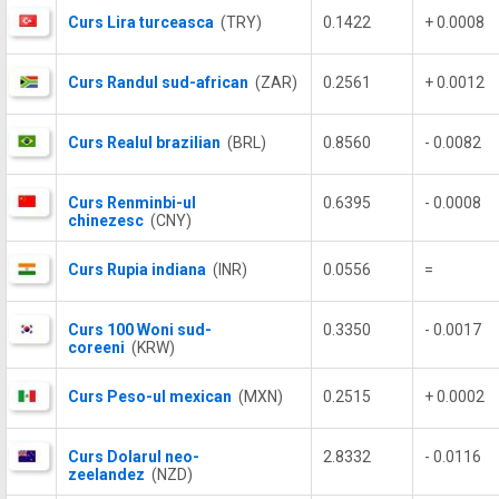
Curs Lira turceasca
(TRY)
0.1422
+ 0.0008
Curs Randul sud-african
(ZAR)
0.2561
+ 0.0012
Curs Realul brazilian
(BRL)
0.8560
- 0.0082
Curs Renminbi-ul
0.6395
- 0.0008
chinezesc
(CNY)
Curs Rupia indiana
(INR)
0.0556
=
Curs 100 Woni sud-
0.3350
- 0.0017
coreeni
(KRW)
Curs Peso-ul mexican
(MXN)
0.2515
+ 0.0002
Curs Dolarul neo-
2.8332
- 0.0116
zeelandez
(NZD)