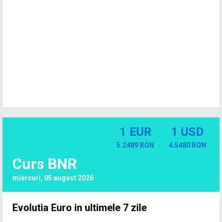
1 EUR
1 USD
5.2489 RON
4.5480 RON
Curs BNR
miercuri, 05 august 2026
Evolutia Euro in ultimele 7 zile