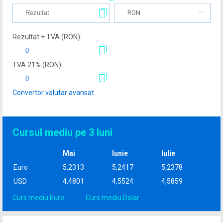
RON
Rezultat + TVA (
RON
):
TVA
21
% (
RON
):
Convertor valutar avansat
Cursul mediu pe 3 luni
Mai
Iunie
Iulie
Euro
5,2313
5,2417
5,2378
USD
4,4801
4,5524
4,5859
Curs mediu Euro
Curs mediu Dolar