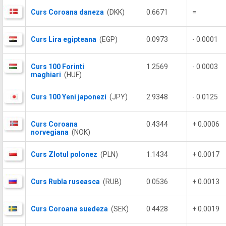
Curs Coroana daneza
(DKK)
0.6671
=
Curs Lira egipteana
(EGP)
0.0973
- 0.0001
Curs 100 Forinti
1.2569
- 0.0003
maghiari
(HUF)
Curs 100 Yeni japonezi
(JPY)
2.9348
- 0.0125
Curs Coroana
0.4344
+ 0.0006
norvegiana
(NOK)
Curs Zlotul polonez
(PLN)
1.1434
+ 0.0017
Curs Rubla ruseasca
(RUB)
0.0536
+ 0.0013
Curs Coroana suedeza
(SEK)
0.4428
+ 0.0019