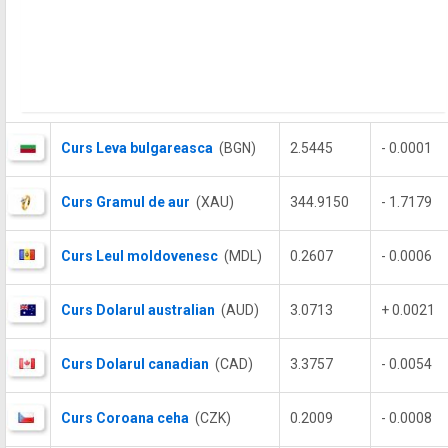
Curs Leva bulgareasca
(BGN)
2.5445
- 0.0001
Curs Gramul de aur
(XAU)
344.9150
- 1.7179
Curs Leul moldovenesc
(MDL)
0.2607
- 0.0006
Curs Dolarul australian
(AUD)
3.0713
+ 0.0021
Curs Dolarul canadian
(CAD)
3.3757
- 0.0054
Curs Coroana ceha
(CZK)
0.2009
- 0.0008