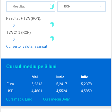
RON
Rezultat + TVA (
RON
):
TVA
21
% (
RON
):
Convertor valutar avansat
Cursul mediu pe 3 luni
Mai
Iunie
Iulie
Euro
5,2313
5,2417
5,2378
USD
4,4801
4,5524
4,5859
Curs mediu Euro
Curs mediu Dolar