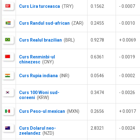
Curs Lira turceasca
(TRY)
0.1562
- 0.0007
Curs Randul sud-african
(ZAR)
0.2455
- 0.0010
Curs Realul brazilian
(BRL)
0.9278
+ 0.0069
Curs Renminbi-ul
0.6361
- 0.0019
chinezesc
(CNY)
Curs Rupia indiana
(INR)
0.0546
- 0.0002
Curs 100 Woni sud-
0.3474
- 0.0026
coreeni
(KRW)
Curs Peso-ul mexican
(MXN)
0.2656
+ 0.0017
Curs Dolarul neo-
2.8321
- 0.0024
zeelandez
(NZD)