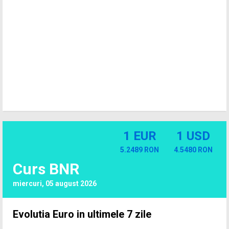
1 EUR
1 USD
5.2489 RON
4.5480 RON
Curs BNR
miercuri, 05 august 2026
Evolutia Euro in ultimele 7 zile