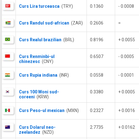
Curs Lira turceasca
(TRY)
0.1360
- 0.0008
Curs Randul sud-african
(ZAR)
0.2606
=
Curs Realul brazilian
(BRL)
0.8196
+ 0.0055
Curs Renminbi-ul
0.6507
- 0.0005
chinezesc
(CNY)
Curs Rupia indiana
(INR)
0.0558
- 0.0001
Curs 100 Woni sud-
0.3380
+ 0.0005
coreeni
(KRW)
Curs Peso-ul mexican
(MXN)
0.2327
+ 0.0016
Curs Dolarul neo-
2.7735
+ 0.0162
zeelandez
(NZD)