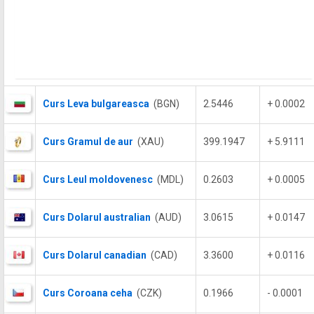
Curs Leva bulgareasca
(BGN)
2.5446
+ 0.0002
Curs Gramul de aur
(XAU)
399.1947
+ 5.9111
Curs Leul moldovenesc
(MDL)
0.2603
+ 0.0005
Curs Dolarul australian
(AUD)
3.0615
+ 0.0147
Curs Dolarul canadian
(CAD)
3.3600
+ 0.0116
Curs Coroana ceha
(CZK)
0.1966
- 0.0001