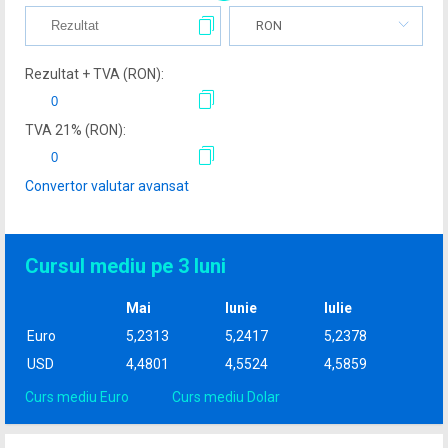
RON
Rezultat + TVA (
RON
):
TVA
21
% (
RON
):
Convertor valutar avansat
Cursul mediu pe 3 luni
Mai
Iunie
Iulie
Euro
5,2313
5,2417
5,2378
USD
4,4801
4,5524
4,5859
Curs mediu Euro
Curs mediu Dolar