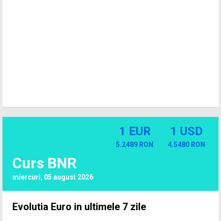
1 EUR
1 USD
5.2489 RON
4.5480 RON
Curs BNR
miercuri, 05 august 2026
Evolutia Euro in ultimele 7 zile