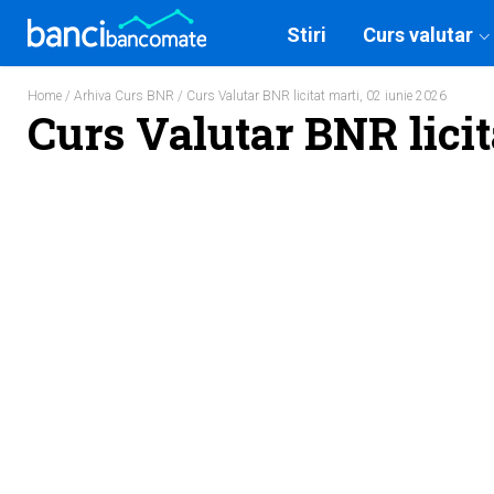
Stiri
Curs valutar
Home
/
Arhiva Curs BNR
/ Curs Valutar BNR licitat marti, 02 iunie 2026
Curs Valutar BNR licit