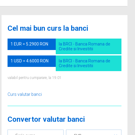
Cel mai bun curs la banci
1 EUR = 5.2900 RON
la BRCI - Banca Romana de
Credite si Investitii
1 USD = 4.6000 RON
la BRCI - Banca Romana de
Credite si Investitii
valabil pentru cumparare, la 19.01
Curs valutar banci
Convertor valutar banci