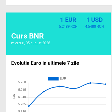
1 EUR
1 USD
5.2489 RON
4.5480 RON
Curs BNR
miercuri, 05 august 2026
Evolutia Euro in ultimele 7 zile