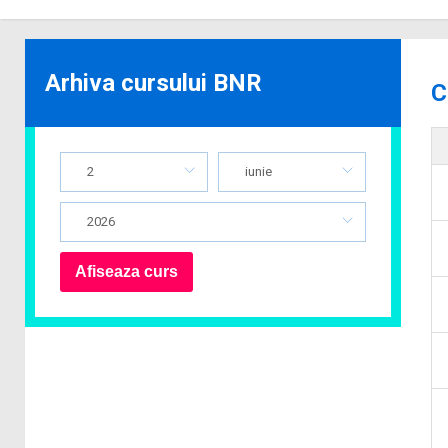
Arhiva cursului BNR
C
2
iunie
2026