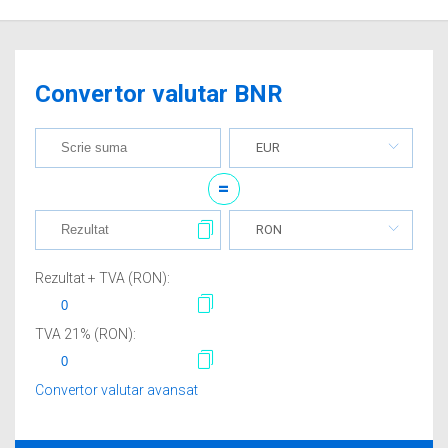
Convertor valutar BNR
EUR
=
RON
Rezultat + TVA (
RON
):
TVA
21
% (
RON
):
Convertor valutar avansat