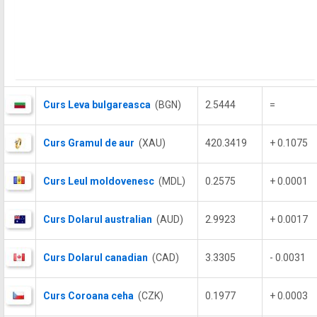
Curs Leva bulgareasca
(BGN)
2.5444
=
Curs Gramul de aur
(XAU)
420.3419
+ 0.1075
Curs Leul moldovenesc
(MDL)
0.2575
+ 0.0001
Curs Dolarul australian
(AUD)
2.9923
+ 0.0017
Curs Dolarul canadian
(CAD)
3.3305
- 0.0031
Curs Coroana ceha
(CZK)
0.1977
+ 0.0003