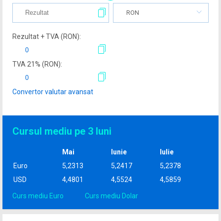
RON
Rezultat + TVA (
RON
):
TVA
21
% (
RON
):
Convertor valutar avansat
Cursul mediu pe 3 luni
Mai
Iunie
Iulie
Euro
5,2313
5,2417
5,2378
USD
4,4801
4,5524
4,5859
Curs mediu Euro
Curs mediu Dolar