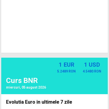
1 EUR
1 USD
5.2489 RON
4.5480 RON
Curs BNR
miercuri, 05 august 2026
Evolutia Euro in ultimele 7 zile