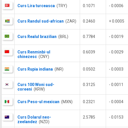
Curs Lira turceasca
(TRY)
0.1071
- 0.0006
Curs Randul sud-african
(ZAR)
0.2460
+ 0.0005
Curs Realul brazilian
(BRL)
0.7784
- 0.0019
Curs Renminbi-ul
0.6039
- 0.0029
chinezesc
(CNY)
Curs Rupia indiana
(INR)
0.0502
- 0.0003
Curs 100 Woni sud-
0.3125
- 0.0011
coreeni
(KRW)
Curs Peso-ul mexican
(MXN)
0.2321
- 0.0004
Curs Dolarul neo-
2.5785
- 0.0153
zeelandez
(NZD)