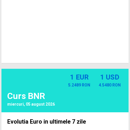
1 EUR
1 USD
5.2489 RON
4.5480 RON
Curs BNR
miercuri, 05 august 2026
Evolutia Euro in ultimele 7 zile