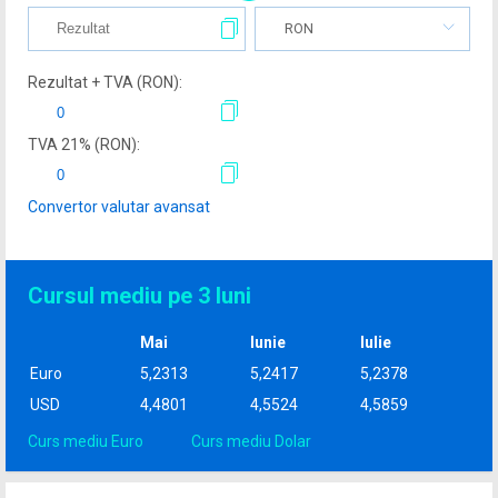
RON
Rezultat + TVA (
RON
):
TVA
21
% (
RON
):
Convertor valutar avansat
Cursul mediu pe 3 luni
Mai
Iunie
Iulie
Euro
5,2313
5,2417
5,2378
USD
4,4801
4,5524
4,5859
Curs mediu Euro
Curs mediu Dolar