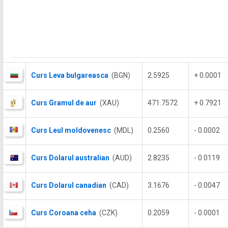
Curs Leva bulgareasca
(BGN)
2.5925
+ 0.0001
Curs Gramul de aur
(XAU)
471.7572
+ 0.7921
Curs Leul moldovenesc
(MDL)
0.2560
- 0.0002
Curs Dolarul australian
(AUD)
2.8235
- 0.0119
Curs Dolarul canadian
(CAD)
3.1676
- 0.0047
Curs Coroana ceha
(CZK)
0.2059
- 0.0001