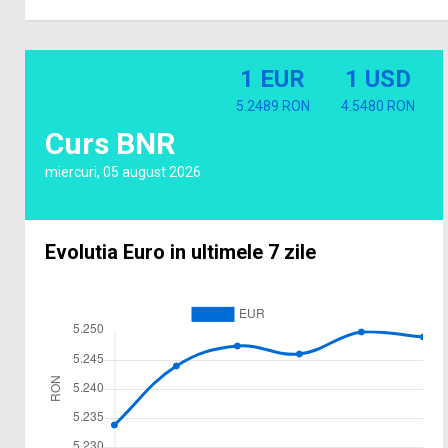
1 EUR
1 USD
5.2489 RON
4.5480 RON
Curs BNR
miercuri, 05 august 2026
Evolutia Euro in ultimele 7 zile