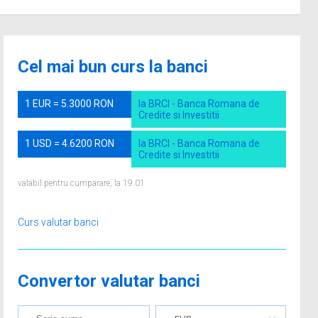
Cel mai bun curs la banci
1 EUR = 5.3000 RON
la BRCI - Banca Romana de
Credite si Investitii
1 USD = 4.6200 RON
la BRCI - Banca Romana de
Credite si Investitii
valabil pentru cumparare, la 19.01
Curs valutar banci
Convertor valutar banci