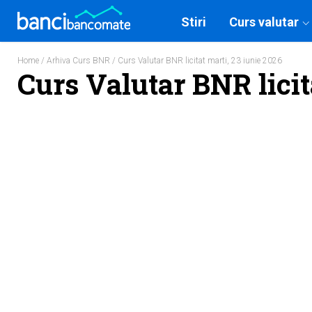
Stiri
Curs valutar
Home
/
Arhiva Curs BNR
/ Curs Valutar BNR licitat marti, 23 iunie 2026
Curs Valutar BNR licit