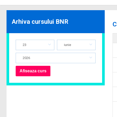
Arhiva cursului BNR
C
23
iunie
2026