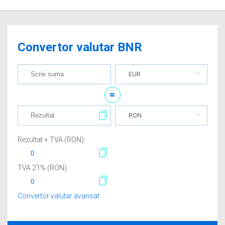
Convertor valutar BNR
EUR
=
RON
Rezultat + TVA (
RON
):
TVA
21
% (
RON
):
Convertor valutar avansat