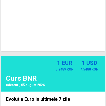
1 EUR
1 USD
5.2489 RON
4.5480 RON
Curs BNR
miercuri, 05 august 2026
Evolutia Euro in ultimele 7 zile