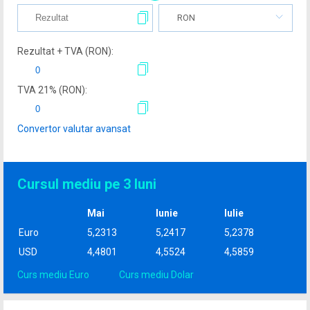
RON
Rezultat + TVA (
RON
):
TVA
21
% (
RON
):
Convertor valutar avansat
Cursul mediu pe 3 luni
Mai
Iunie
Iulie
Euro
5,2313
5,2417
5,2378
USD
4,4801
4,5524
4,5859
Curs mediu Euro
Curs mediu Dolar