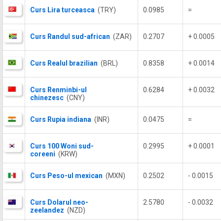
Curs Lira turceasca
(TRY)
0.0985
=
Curs Randul sud-african
(ZAR)
0.2707
+ 0.0005
Curs Realul brazilian
(BRL)
0.8358
+ 0.0014
Curs Renminbi-ul
0.6284
+ 0.0032
chinezesc
(CNY)
Curs Rupia indiana
(INR)
0.0475
=
Curs 100 Woni sud-
0.2995
+ 0.0001
coreeni
(KRW)
Curs Peso-ul mexican
(MXN)
0.2502
- 0.0015
Curs Dolarul neo-
2.5780
- 0.0032
zeelandez
(NZD)