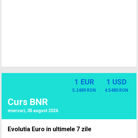
1 EUR
1 USD
5.2489 RON
4.5480 RON
Curs BNR
miercuri, 05 august 2026
Evolutia Euro in ultimele 7 zile