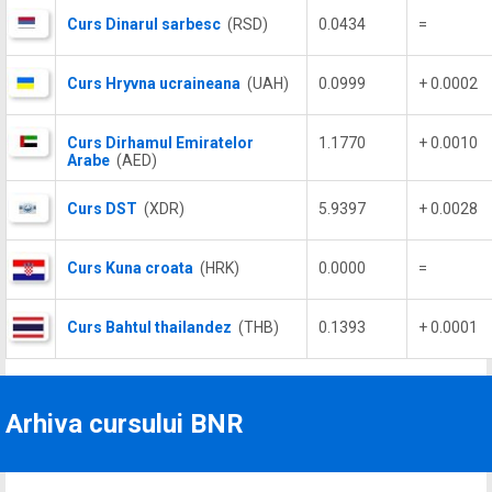
Curs Dinarul sarbesc
(RSD)
0.0434
=
Curs Hryvna ucraineana
(UAH)
0.0999
+ 0.0002
Curs Dirhamul Emiratelor
1.1770
+ 0.0010
Arabe
(AED)
Curs DST
(XDR)
5.9397
+ 0.0028
Curs Kuna croata
(HRK)
0.0000
=
Curs Bahtul thailandez
(THB)
0.1393
+ 0.0001
Arhiva cursului BNR