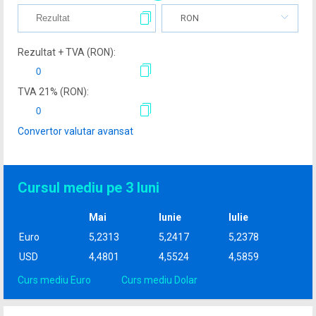
RON
Rezultat + TVA (
RON
):
TVA
21
% (
RON
):
Convertor valutar avansat
Cursul mediu pe 3 luni
Mai
Iunie
Iulie
Euro
5,2313
5,2417
5,2378
USD
4,4801
4,5524
4,5859
Curs mediu Euro
Curs mediu Dolar