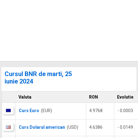
Cursul BNR de marti, 25
iunie 2024
Valuta
RON
Evolutie
Curs Euro
(EUR)
4.9768
- 0.0003
Curs Dolarul american
(USD)
4.6386
- 0.0149