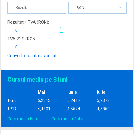
RON
Rezultat + TVA (
RON
):
TVA
21
% (
RON
):
Convertor valutar avansat
Cursul mediu pe 3 luni
Mai
Iunie
Iulie
Euro
5,2313
5,2417
5,2378
USD
4,4801
4,5524
4,5859
Curs mediu Euro
Curs mediu Dolar