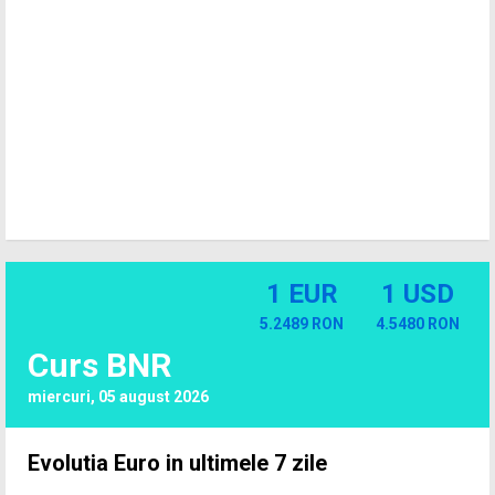
1 EUR
1 USD
5.2489 RON
4.5480 RON
Curs BNR
miercuri, 05 august 2026
Evolutia Euro in ultimele 7 zile