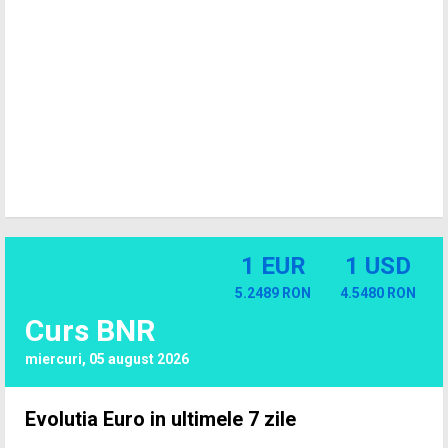
1 EUR
1 USD
5.2489 RON
4.5480 RON
Curs BNR
miercuri, 05 august 2026
Evolutia Euro in ultimele 7 zile