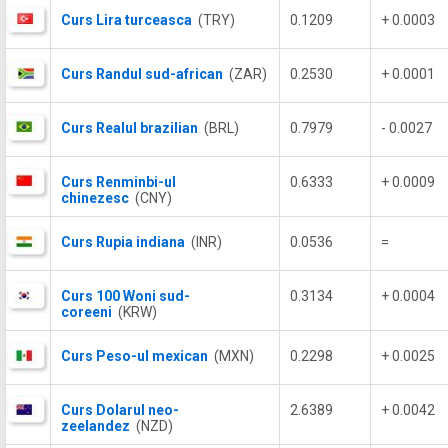
Curs Lira turceasca
(TRY)
0.1209
+ 0.0003
Curs Randul sud-african
(ZAR)
0.2530
+ 0.0001
Curs Realul brazilian
(BRL)
0.7979
- 0.0027
Curs Renminbi-ul
0.6333
+ 0.0009
chinezesc
(CNY)
Curs Rupia indiana
(INR)
0.0536
=
Curs 100 Woni sud-
0.3134
+ 0.0004
coreeni
(KRW)
Curs Peso-ul mexican
(MXN)
0.2298
+ 0.0025
Curs Dolarul neo-
2.6389
+ 0.0042
zeelandez
(NZD)