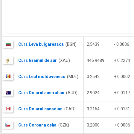
Curs Leva bulgareasca
(BGN)
2.5439
- 0.0006
Curs Gramul de aur
(XAU)
446.9489
+ 0.2274
Curs Leul moldovenesc
(MDL)
0.2542
+ 0.0002
Curs Dolarul australian
(AUD)
2.9024
+ 0.0117
Curs Dolarul canadian
(CAD)
3.2164
+ 0.0131
Curs Coroana ceha
(CZK)
0.2000
+ 0.0006