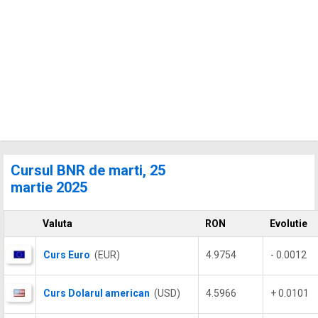
Cursul BNR de marti, 25
martie 2025
Valuta
RON
Evolutie
Curs Euro
(EUR)
4.9754
- 0.0012
Curs Dolarul american
(USD)
4.5966
+ 0.0101