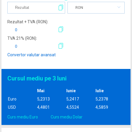
RON
Rezultat + TVA (
RON
):
TVA
21
% (
RON
):
Convertor valutar avansat
Cursul mediu pe 3 luni
Mai
Iunie
Iulie
Euro
5,2313
5,2417
5,2378
USD
4,4801
4,5524
4,5859
Curs mediu Euro
Curs mediu Dolar