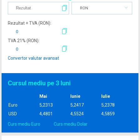
RON
Rezultat + TVA (
RON
):
TVA
21
% (
RON
):
Convertor valutar avansat
Cursul mediu pe 3 luni
Mai
Iunie
Iulie
Euro
5,2313
5,2417
5,2378
USD
4,4801
4,5524
4,5859
Curs mediu Euro
Curs mediu Dolar