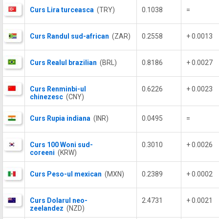
Curs Lira turceasca
(TRY)
0.1038
=
Curs Randul sud-african
(ZAR)
0.2558
+ 0.0013
Curs Realul brazilian
(BRL)
0.8186
+ 0.0027
Curs Renminbi-ul
0.6226
+ 0.0023
chinezesc
(CNY)
Curs Rupia indiana
(INR)
0.0495
=
Curs 100 Woni sud-
0.3010
+ 0.0026
coreeni
(KRW)
Curs Peso-ul mexican
(MXN)
0.2389
+ 0.0002
Curs Dolarul neo-
2.4731
+ 0.0021
zeelandez
(NZD)