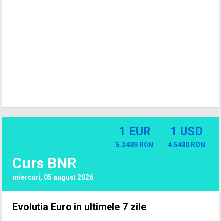
1 EUR
1 USD
5.2489 RON
4.5480 RON
Curs BNR
miercuri, 05 august 2026
Evolutia Euro in ultimele 7 zile