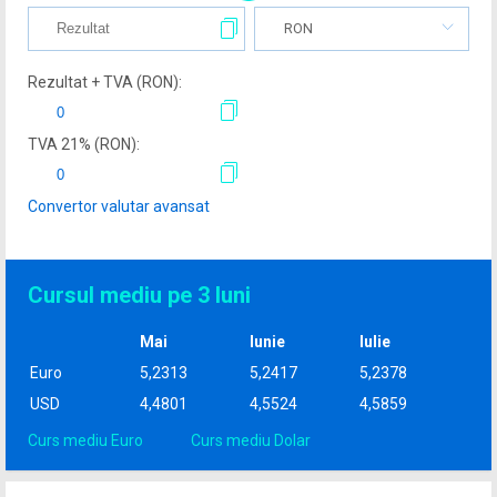
RON
Rezultat + TVA (
RON
):
TVA
21
% (
RON
):
Convertor valutar avansat
Cursul mediu pe 3 luni
Mai
Iunie
Iulie
Euro
5,2313
5,2417
5,2378
USD
4,4801
4,5524
4,5859
Curs mediu Euro
Curs mediu Dolar