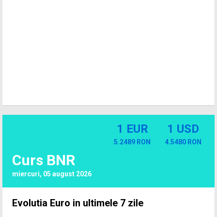
1 EUR
1 USD
5.2489 RON
4.5480 RON
Curs BNR
miercuri, 05 august 2026
Evolutia Euro in ultimele 7 zile