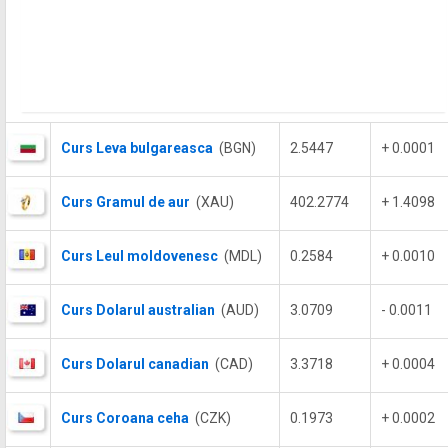
Curs Leva bulgareasca
(BGN)
2.5447
+ 0.0001
Curs Gramul de aur
(XAU)
402.2774
+ 1.4098
Curs Leul moldovenesc
(MDL)
0.2584
+ 0.0010
Curs Dolarul australian
(AUD)
3.0709
- 0.0011
Curs Dolarul canadian
(CAD)
3.3718
+ 0.0004
Curs Coroana ceha
(CZK)
0.1973
+ 0.0002