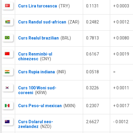
Curs Lira turceasca
(TRY)
0.1131
+ 0.0003
Curs Randul sud-african
(ZAR)
0.2482
+ 0.0012
Curs Realul brazilian
(BRL)
0.7813
+ 0.0080
Curs Renminbi-ul
0.6167
+ 0.0019
chinezesc
(CNY)
Curs Rupia indiana
(INR)
0.0518
=
Curs 100 Woni sud-
0.3226
+ 0.0011
coreeni
(KRW)
Curs Peso-ul mexican
(MXN)
0.2307
+ 0.0017
Curs Dolarul neo-
2.6627
- 0.0012
zeelandez
(NZD)