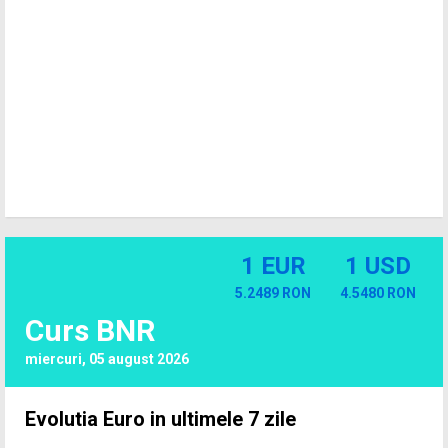
1 EUR
1 USD
5.2489 RON
4.5480 RON
Curs BNR
miercuri, 05 august 2026
Evolutia Euro in ultimele 7 zile