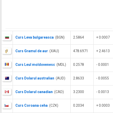
Curs Leva bulgareasca
(BGN)
2.5864
+ 0.0007
Curs Gramul de aur
(XAU)
478.6971
+ 2.4613
Curs Leul moldovenesc
(MDL)
0.2578
- 0.0001
Curs Dolarul australian
(AUD)
2.8633
- 0.0055
Curs Dolarul canadian
(CAD)
3.2300
- 0.0013
Curs Coroana ceha
(CZK)
0.2034
+ 0.0003