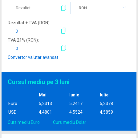
RON
Rezultat + TVA (
RON
):
TVA
21
% (
RON
):
Convertor valutar avansat
Cursul mediu pe 3 luni
Mai
Iunie
Iulie
Euro
5,2313
5,2417
5,2378
USD
4,4801
4,5524
4,5859
Curs mediu Euro
Curs mediu Dolar