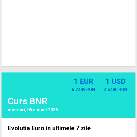
1 EUR
1 USD
5.2489 RON
4.5480 RON
Curs BNR
miercuri, 05 august 2026
Evolutia Euro in ultimele 7 zile