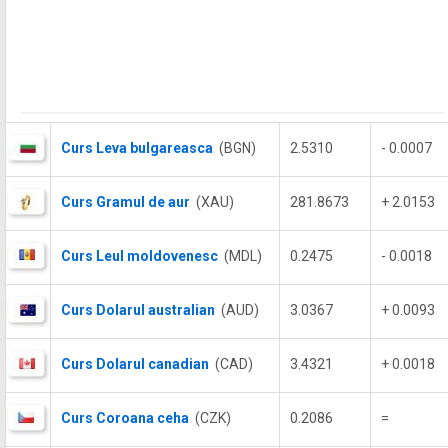
Curs Leva bulgareasca
(BGN)
2.5310
- 0.0007
Curs Gramul de aur
(XAU)
281.8673
+ 2.0153
Curs Leul moldovenesc
(MDL)
0.2475
- 0.0018
Curs Dolarul australian
(AUD)
3.0367
+ 0.0093
Curs Dolarul canadian
(CAD)
3.4321
+ 0.0018
Curs Coroana ceha
(CZK)
0.2086
=