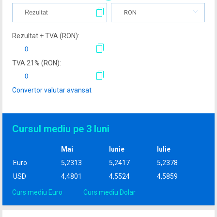
RON
Rezultat + TVA (
RON
):
TVA
21
% (
RON
):
Convertor valutar avansat
Cursul mediu pe 3 luni
Mai
Iunie
Iulie
Euro
5,2313
5,2417
5,2378
USD
4,4801
4,5524
4,5859
Curs mediu Euro
Curs mediu Dolar