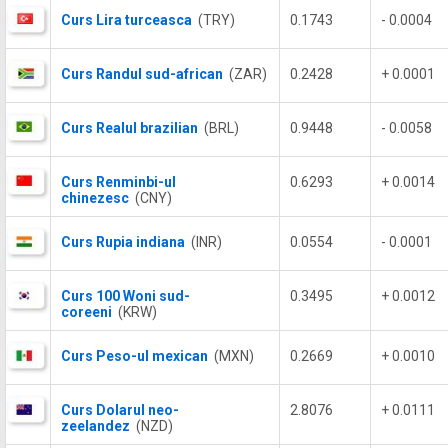
Curs Lira turceasca
(TRY)
0.1743
- 0.0004
Curs Randul sud-african
(ZAR)
0.2428
+ 0.0001
Curs Realul brazilian
(BRL)
0.9448
- 0.0058
Curs Renminbi-ul
0.6293
+ 0.0014
chinezesc
(CNY)
Curs Rupia indiana
(INR)
0.0554
- 0.0001
Curs 100 Woni sud-
0.3495
+ 0.0012
coreeni
(KRW)
Curs Peso-ul mexican
(MXN)
0.2669
+ 0.0010
Curs Dolarul neo-
2.8076
+ 0.0111
zeelandez
(NZD)