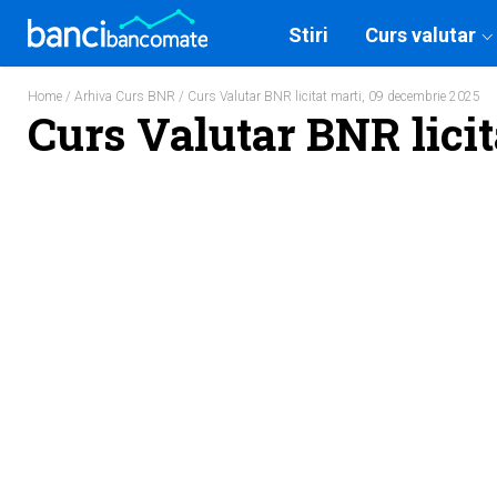
Stiri
Curs valutar
Home
/
Arhiva Curs BNR
/ Curs Valutar BNR licitat marti, 09 decembrie 2025
Curs Valutar BNR licit