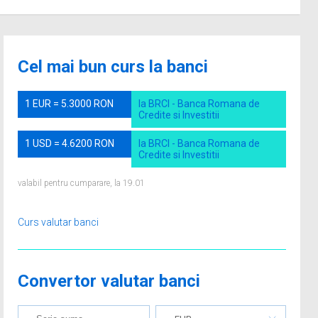
Cel mai bun curs la banci
1 EUR = 5.3000 RON
la BRCI - Banca Romana de
Credite si Investitii
1 USD = 4.6200 RON
la BRCI - Banca Romana de
Credite si Investitii
valabil pentru cumparare, la 19.01
Curs valutar banci
Convertor valutar banci