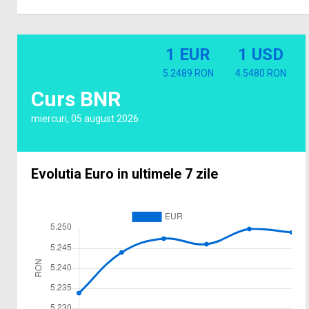
1 EUR
1 USD
5.2489 RON
4.5480 RON
Curs BNR
miercuri, 05 august 2026
Evolutia Euro in ultimele 7 zile