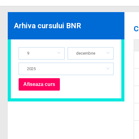
Arhiva cursului BNR
C
9
decembrie
2025