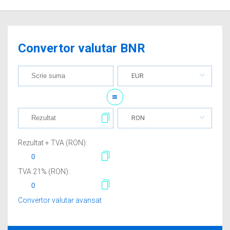
Convertor valutar BNR
EUR
=
RON
Rezultat + TVA (
RON
):
TVA
21
% (
RON
):
Convertor valutar avansat