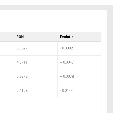
RON
Evolutie
5.0897
- 0.0002
4.3711
+ 0.0047
5.8278
+ 0.0078
5.4198
- 0.0144