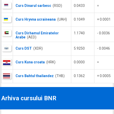
Curs Dinarul sarbesc
(RSD)
0.0433
=
Curs Hryvna ucraineana
(UAH)
0.1049
+ 0.0001
Curs Dirhamul Emiratelor
1.1740
- 0.0036
Arabe
(AED)
Curs DST
(XDR)
5.9250
- 0.0046
Curs Kuna croata
(HRK)
0.0000
=
Curs Bahtul thailandez
(THB)
0.1362
+ 0.0005
Arhiva cursului BNR