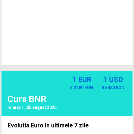
1 EUR
1 USD
5.2489 RON
4.5480 RON
Curs BNR
miercuri, 05 august 2026
Evolutia Euro in ultimele 7 zile