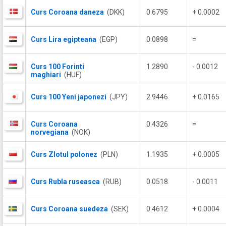
Curs Coroana daneza
(DKK)
0.6795
+ 0.0002
Curs Lira egipteana
(EGP)
0.0898
=
Curs 100 Forinti
1.2890
- 0.0012
maghiari
(HUF)
Curs 100 Yeni japonezi
(JPY)
2.9446
+ 0.0165
Curs Coroana
0.4326
=
norvegiana
(NOK)
Curs Zlotul polonez
(PLN)
1.1935
+ 0.0005
Curs Rubla ruseasca
(RUB)
0.0518
- 0.0011
Curs Coroana suedeza
(SEK)
0.4612
+ 0.0004