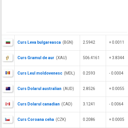
Curs Leva bulgareasca
(BGN)
2.5942
+ 0.0011
Curs Gramul de aur
(XAU)
506.4161
+ 3.8344
Curs Leul moldovenesc
(MDL)
0.2593
- 0.0004
Curs Dolarul australian
(AUD)
2.8526
+ 0.0055
Curs Dolarul canadian
(CAD)
3.1241
- 0.0064
Curs Coroana ceha
(CZK)
0.2086
+ 0.0005