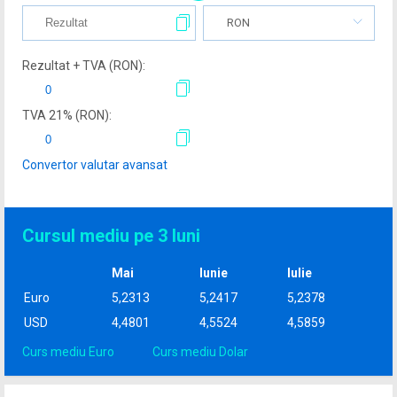
RON
Rezultat + TVA (
RON
):
TVA
21
% (
RON
):
Convertor valutar avansat
Cursul mediu pe 3 luni
Mai
Iunie
Iulie
Euro
5,2313
5,2417
5,2378
USD
4,4801
4,5524
4,5859
Curs mediu Euro
Curs mediu Dolar