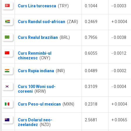
Curs Lira turceasca
(TRY)
0.1044
- 0.0003
Curs Randul sud-african
(ZAR)
0.2469
+ 0.0004
Curs Realul brazilian
(BRL)
0.7956
- 0.0038
Curs Renminbi-ul
0.6055
- 0.0012
chinezesc
(CNY)
Curs Rupia indiana
(INR)
0.0489
- 0.0002
Curs 100 Woni sud-
0.3109
- 0.0004
coreeni
(KRW)
Curs Peso-ul mexican
(MXN)
0.2318
+ 0.0004
Curs Dolarul neo-
2.5681
+ 0.0065
zeelandez
(NZD)