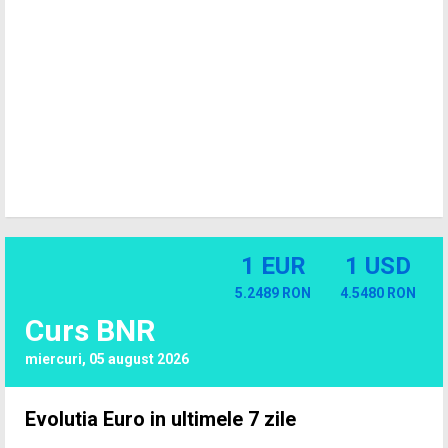
1 EUR
1 USD
5.2489 RON
4.5480 RON
Curs BNR
miercuri, 05 august 2026
Evolutia Euro in ultimele 7 zile