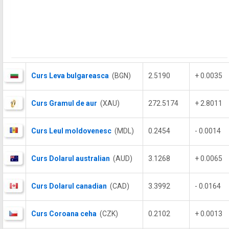
Curs Leva bulgareasca
(BGN)
2.5190
+ 0.0035
Curs Gramul de aur
(XAU)
272.5174
+ 2.8011
Curs Leul moldovenesc
(MDL)
0.2454
- 0.0014
Curs Dolarul australian
(AUD)
3.1268
+ 0.0065
Curs Dolarul canadian
(CAD)
3.3992
- 0.0164
Curs Coroana ceha
(CZK)
0.2102
+ 0.0013