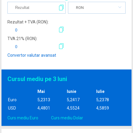
RON
Rezultat + TVA (
RON
):
TVA
21
% (
RON
):
Convertor valutar avansat
Cursul mediu pe 3 luni
Mai
Iunie
Iulie
Euro
5,2313
5,2417
5,2378
USD
4,4801
4,5524
4,5859
Curs mediu Euro
Curs mediu Dolar