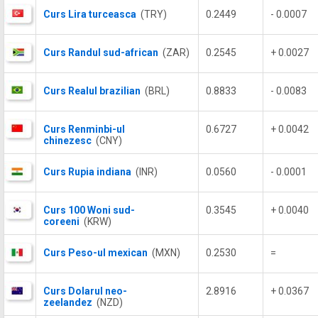
Curs Lira turceasca
(TRY)
0.2449
- 0.0007
Curs Randul sud-african
(ZAR)
0.2545
+ 0.0027
Curs Realul brazilian
(BRL)
0.8833
- 0.0083
Curs Renminbi-ul
0.6727
+ 0.0042
chinezesc
(CNY)
Curs Rupia indiana
(INR)
0.0560
- 0.0001
Curs 100 Woni sud-
0.3545
+ 0.0040
coreeni
(KRW)
Curs Peso-ul mexican
(MXN)
0.2530
=
Curs Dolarul neo-
2.8916
+ 0.0367
zeelandez
(NZD)