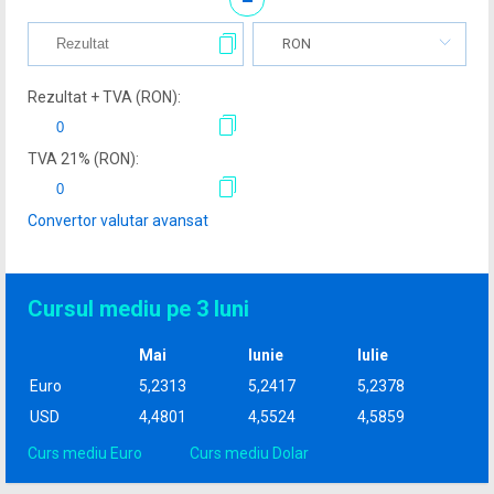
RON
Rezultat + TVA (
RON
):
TVA
21
% (
RON
):
Convertor valutar avansat
Cursul mediu pe 3 luni
Mai
Iunie
Iulie
Euro
5,2313
5,2417
5,2378
USD
4,4801
4,5524
4,5859
Curs mediu Euro
Curs mediu Dolar