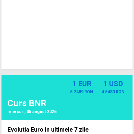
1 EUR
1 USD
5.2489 RON
4.5480 RON
Curs BNR
miercuri, 05 august 2026
Evolutia Euro in ultimele 7 zile