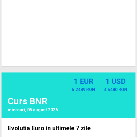
1 EUR
1 USD
5.2489 RON
4.5480 RON
Curs BNR
miercuri, 05 august 2026
Evolutia Euro in ultimele 7 zile