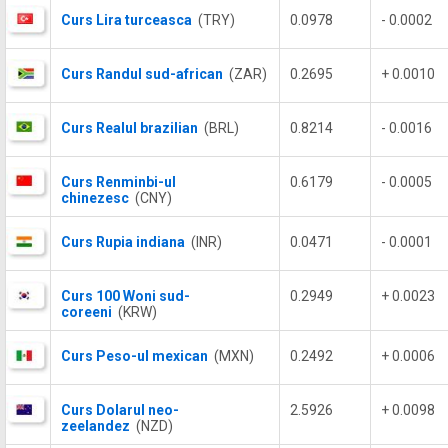
Curs Lira turceasca
(TRY)
0.0978
- 0.0002
Curs Randul sud-african
(ZAR)
0.2695
+ 0.0010
Curs Realul brazilian
(BRL)
0.8214
- 0.0016
Curs Renminbi-ul
0.6179
- 0.0005
chinezesc
(CNY)
Curs Rupia indiana
(INR)
0.0471
- 0.0001
Curs 100 Woni sud-
0.2949
+ 0.0023
coreeni
(KRW)
Curs Peso-ul mexican
(MXN)
0.2492
+ 0.0006
Curs Dolarul neo-
2.5926
+ 0.0098
zeelandez
(NZD)