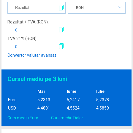
RON
Rezultat + TVA (
RON
):
TVA
21
% (
RON
):
Convertor valutar avansat
Cursul mediu pe 3 luni
Mai
Iunie
Iulie
Euro
5,2313
5,2417
5,2378
USD
4,4801
4,5524
4,5859
Curs mediu Euro
Curs mediu Dolar