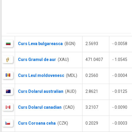
Curs Leva bulgareasca
(BGN)
2.5693
- 0.0058
Curs Gramul de aur
(XAU)
471.0407
- 1.0545
Curs Leul moldovenesc
(MDL)
0.2560
- 0.0004
Curs Dolarul australian
(AUD)
2.8621
- 0.0125
Curs Dolarul canadian
(CAD)
3.2107
- 0.0090
Curs Coroana ceha
(CZK)
0.2029
- 0.0003