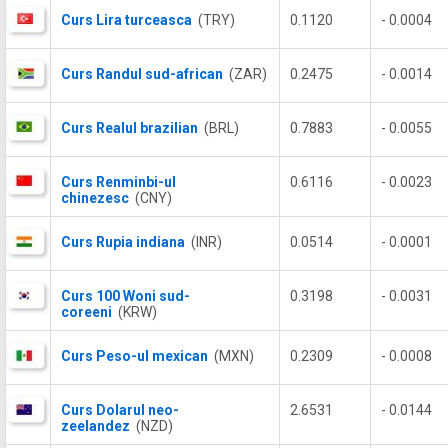
Curs Lira turceasca
(TRY)
0.1120
- 0.0004
Curs Randul sud-african
(ZAR)
0.2475
- 0.0014
Curs Realul brazilian
(BRL)
0.7883
- 0.0055
Curs Renminbi-ul
0.6116
- 0.0023
chinezesc
(CNY)
Curs Rupia indiana
(INR)
0.0514
- 0.0001
Curs 100 Woni sud-
0.3198
- 0.0031
coreeni
(KRW)
Curs Peso-ul mexican
(MXN)
0.2309
- 0.0008
Curs Dolarul neo-
2.6531
- 0.0144
zeelandez
(NZD)