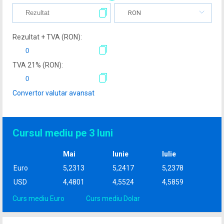
RON
Rezultat + TVA (
RON
):
TVA
21
% (
RON
):
Convertor valutar avansat
Cursul mediu pe 3 luni
Mai
Iunie
Iulie
Euro
5,2313
5,2417
5,2378
USD
4,4801
4,5524
4,5859
Curs mediu Euro
Curs mediu Dolar