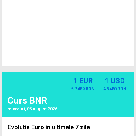
1 EUR
1 USD
5.2489 RON
4.5480 RON
Curs BNR
miercuri, 05 august 2026
Evolutia Euro in ultimele 7 zile