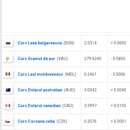
Curs Leva bulgareasca
(BGN)
2.5314
+ 0.0005
Curs Gramul de aur
(XAU)
279.4240
- 0.5850
Curs Leul moldovenesc
(MDL)
0.2461
- 0.0006
Curs Dolarul australian
(AUD)
3.0042
+ 0.0040
Curs Dolarul canadian
(CAD)
3.3997
+ 0.0105
Curs Coroana ceha
(CZK)
0.2076
+ 0.0001