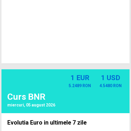
1 EUR
1 USD
5.2489 RON
4.5480 RON
Curs BNR
miercuri, 05 august 2026
Evolutia Euro in ultimele 7 zile