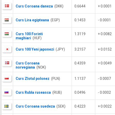
Curs Coroana daneza
(DKK)
0.6644
+ 0.0001
Curs Lira egipteana
(EGP)
0.1453
- 0.0001
Curs 100 Forinti
1.3119
+ 0.0082
maghiari
(HUF)
Curs 100 Yeni japonezi
(JPY)
3.2157
+ 0.0152
Curs Coroana
0.4359
+ 0.0049
norvegiana
(NOK)
Curs Zlotul polonez
(PLN)
1.1137
- 0.0007
Curs Rubla ruseasca
(RUB)
0.0496
- 0.0002
Curs Coroana suedeza
(SEK)
0.4223
+ 0.0022