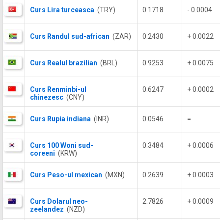
Curs Lira turceasca
(TRY)
0.1718
- 0.0004
Curs Randul sud-african
(ZAR)
0.2430
+ 0.0022
Curs Realul brazilian
(BRL)
0.9253
+ 0.0075
Curs Renminbi-ul
0.6247
+ 0.0002
chinezesc
(CNY)
Curs Rupia indiana
(INR)
0.0546
=
Curs 100 Woni sud-
0.3484
+ 0.0006
coreeni
(KRW)
Curs Peso-ul mexican
(MXN)
0.2639
+ 0.0003
Curs Dolarul neo-
2.7826
+ 0.0009
zeelandez
(NZD)