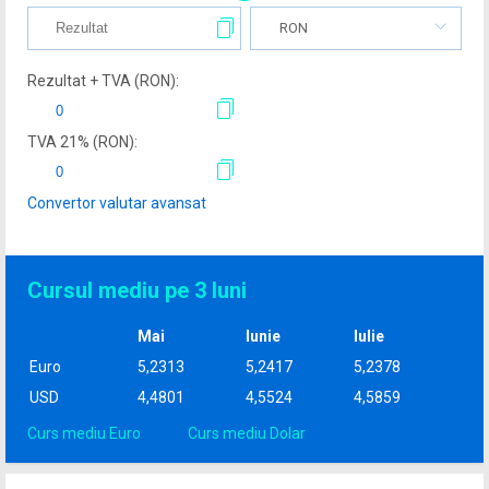
RON
Rezultat + TVA (
RON
):
TVA
21
% (
RON
):
Convertor valutar avansat
Cursul mediu pe 3 luni
Mai
Iunie
Iulie
Euro
5,2313
5,2417
5,2378
USD
4,4801
4,5524
4,5859
Curs mediu Euro
Curs mediu Dolar