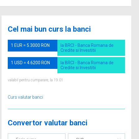
Cel mai bun curs la banci
1 EUR = 5.3000 RON
la BRCI - Banca Romana de
Credite si Investitii
1 USD = 4.6200 RON
la BRCI - Banca Romana de
Credite si Investitii
valabil pentru cumparare, la 19.01
Curs valutar banci
Convertor valutar banci