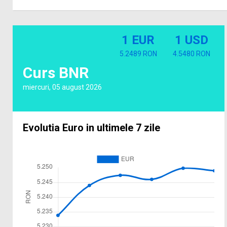
1 EUR
1 USD
5.2489 RON
4.5480 RON
Curs BNR
miercuri, 05 august 2026
Evolutia Euro in ultimele 7 zile