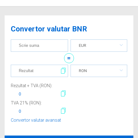
Convertor valutar BNR
EUR
=
RON
Rezultat + TVA (
RON
):
TVA
21
% (
RON
):
Convertor valutar avansat