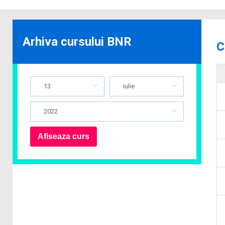
Arhiva cursului BNR
C
13
iulie
2022