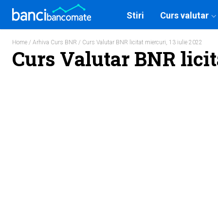
Stiri
Curs valutar
Home
/
Arhiva Curs BNR
/ Curs Valutar BNR licitat miercuri, 13 iulie 2022
Curs Valutar BNR licit