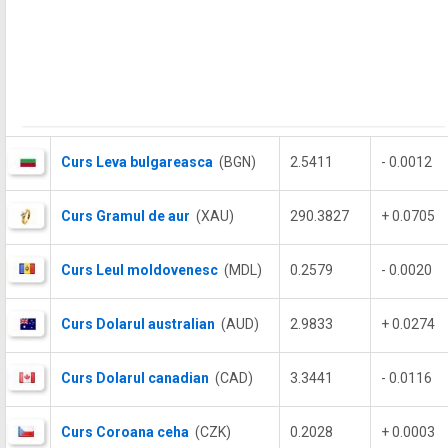
Curs Leva bulgareasca
(BGN)
2.5411
- 0.0012
Curs Gramul de aur
(XAU)
290.3827
+ 0.0705
Curs Leul moldovenesc
(MDL)
0.2579
- 0.0020
Curs Dolarul australian
(AUD)
2.9833
+ 0.0274
Curs Dolarul canadian
(CAD)
3.3441
- 0.0116
Curs Coroana ceha
(CZK)
0.2028
+ 0.0003