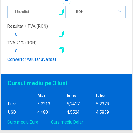
RON
Rezultat + TVA (
RON
):
TVA
21
% (
RON
):
Convertor valutar avansat
Cursul mediu pe 3 luni
Mai
Iunie
Iulie
Euro
5,2313
5,2417
5,2378
USD
4,4801
4,5524
4,5859
Curs mediu Euro
Curs mediu Dolar