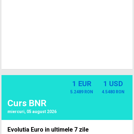
1 EUR
1 USD
5.2489 RON
4.5480 RON
Curs BNR
miercuri, 05 august 2026
Evolutia Euro in ultimele 7 zile