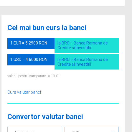
Cel mai bun curs la banci
1 EUR = 5.2900 RON
la BRCI - Banca Romana de
Credite si Investitii
1 USD = 4.6000 RON
la BRCI - Banca Romana de
Credite si Investitii
valabil pentru cumparare, la 19.01
Curs valutar banci
Convertor valutar banci