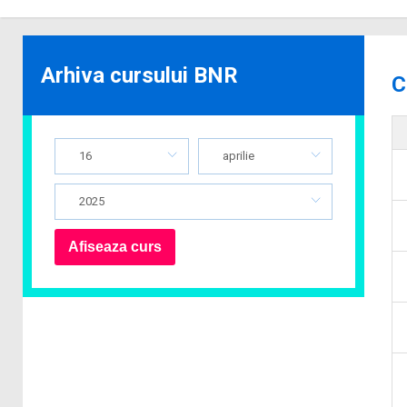
Arhiva cursului BNR
C
16
aprilie
2025