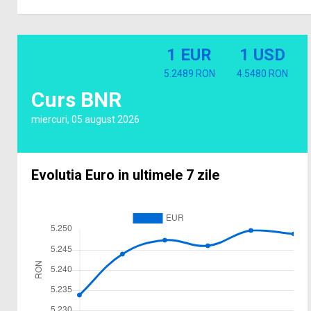
1 EUR
1 USD
5.2489 RON
4.5480 RON
Curs BNR
miercuri, 05 august 2026
Evolutia Euro in ultimele 7 zile