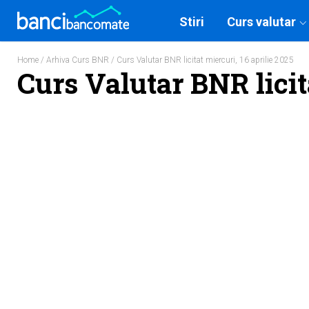
Stiri
Curs valutar
Home
/
Arhiva Curs BNR
/ Curs Valutar BNR licitat miercuri, 16 aprilie 2025
Curs Valutar BNR licit