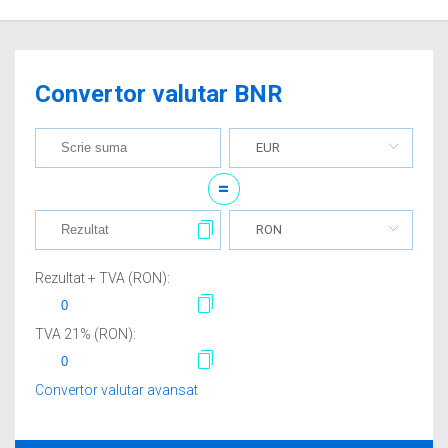
Convertor valutar BNR
EUR
=
RON
Rezultat + TVA (
RON
):
TVA
21
% (
RON
):
Convertor valutar avansat