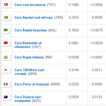
Curs Lira turceasca
(TRY)
0.1086
+ 0.0006
Curs Randul sud-african
(ZAR)
0.2435
- 0.0008
Curs Realul brazilian
(BRL)
0.7854
+ 0.0075
Curs Renminbi-ul
0.6081
+ 0.0020
chinezesc
(CNY)
Curs Rupia indiana
(INR)
0.0508
+ 0.0001
Curs 100 Woni sud-
0.3144
- 0.0011
coreeni
(KRW)
Curs Peso-ul mexican
(MXN)
0.2320
- 0.0006
Curs Dolarul neo-
2.5929
- 0.0153
zeelandez
(NZD)