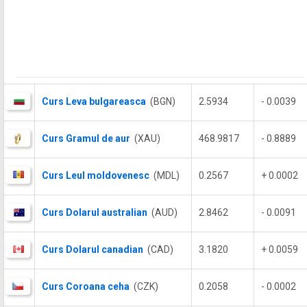
Curs Leva bulgareasca
(BGN)
2.5934
- 0.0039
Curs Gramul de aur
(XAU)
468.9817
- 0.8889
Curs Leul moldovenesc
(MDL)
0.2567
+ 0.0002
Curs Dolarul australian
(AUD)
2.8462
- 0.0091
Curs Dolarul canadian
(CAD)
3.1820
+ 0.0059
Curs Coroana ceha
(CZK)
0.2058
- 0.0002