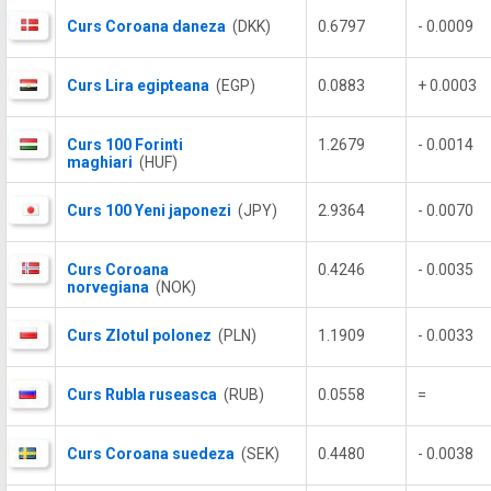
Curs Coroana daneza
(DKK)
0.6797
- 0.0009
Curs Lira egipteana
(EGP)
0.0883
+ 0.0003
Curs 100 Forinti
1.2679
- 0.0014
maghiari
(HUF)
Curs 100 Yeni japonezi
(JPY)
2.9364
- 0.0070
Curs Coroana
0.4246
- 0.0035
norvegiana
(NOK)
Curs Zlotul polonez
(PLN)
1.1909
- 0.0033
Curs Rubla ruseasca
(RUB)
0.0558
=
Curs Coroana suedeza
(SEK)
0.4480
- 0.0038