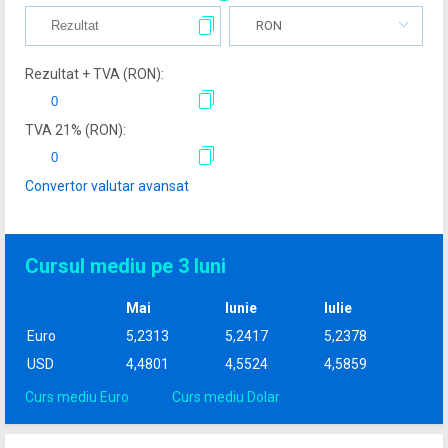
RON
Rezultat + TVA (
RON
):
TVA
21
% (
RON
):
Convertor valutar avansat
Cursul mediu pe 3 luni
Mai
Iunie
Iulie
Euro
5,2313
5,2417
5,2378
USD
4,4801
4,5524
4,5859
Curs mediu Euro
Curs mediu Dolar