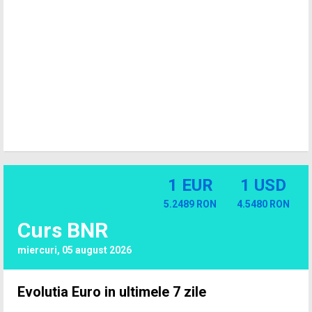
1 EUR
1 USD
5.2489 RON
4.5480 RON
Curs BNR
miercuri, 05 august 2026
Evolutia Euro in ultimele 7 zile