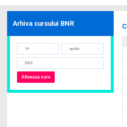
Arhiva cursului BNR
C
19
aprilie
2023