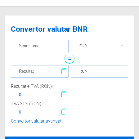
Convertor valutar BNR
EUR
=
RON
Rezultat + TVA (
RON
):
TVA
21
% (
RON
):
Convertor valutar avansat