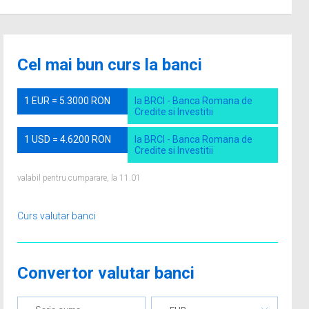
Cel mai bun curs la banci
1 EUR = 5.3000 RON
la BRCI - Banca Romana de
Credite si Investitii
1 USD = 4.6200 RON
la BRCI - Banca Romana de
Credite si Investitii
valabil pentru cumparare, la 11.01
Curs valutar banci
Convertor valutar banci