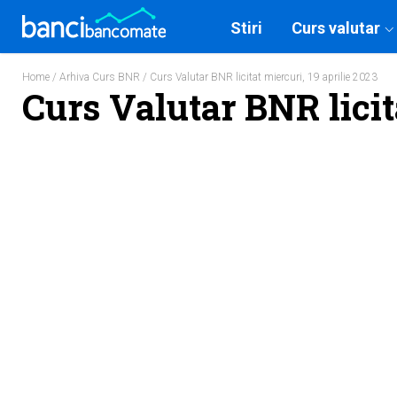
Stiri
Curs valutar
Home
/
Arhiva Curs BNR
/ Curs Valutar BNR licitat miercuri, 19 aprilie 2023
Curs Valutar BNR licit