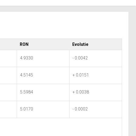
RON
Evolutie
4.9330
- 0.0042
4.5145
+ 0.0151
5.5984
+ 0.0038
5.0170
- 0.0002