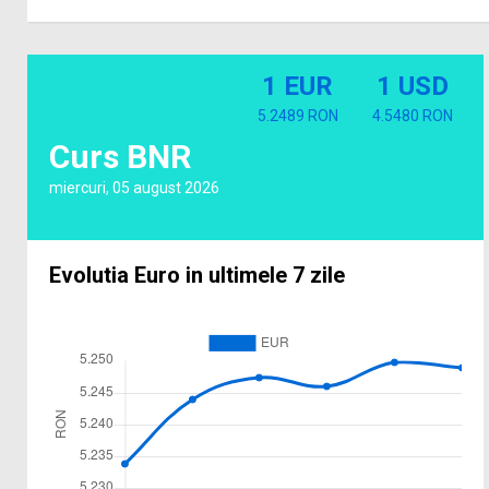
1 EUR
1 USD
5.2489 RON
4.5480 RON
Curs BNR
miercuri, 05 august 2026
Evolutia Euro in ultimele 7 zile