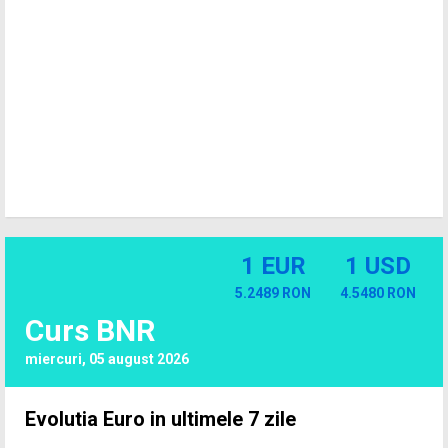
1 EUR
1 USD
5.2489 RON
4.5480 RON
Curs BNR
miercuri, 05 august 2026
Evolutia Euro in ultimele 7 zile