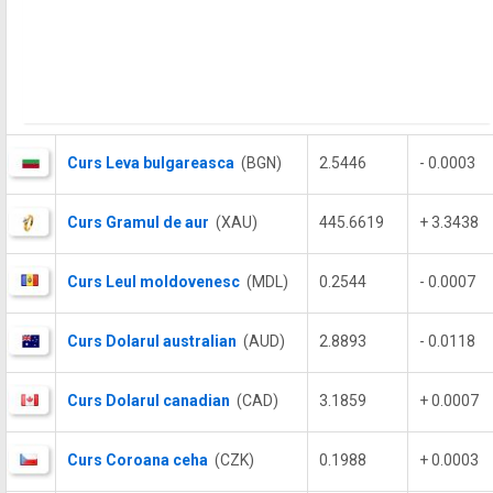
Curs Leva bulgareasca
(BGN)
2.5446
- 0.0003
Curs Gramul de aur
(XAU)
445.6619
+ 3.3438
Curs Leul moldovenesc
(MDL)
0.2544
- 0.0007
Curs Dolarul australian
(AUD)
2.8893
- 0.0118
Curs Dolarul canadian
(CAD)
3.1859
+ 0.0007
Curs Coroana ceha
(CZK)
0.1988
+ 0.0003