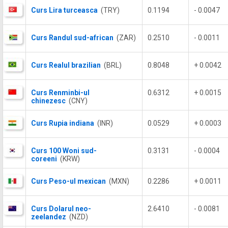
Curs Lira turceasca
(TRY)
0.1194
- 0.0047
Curs Randul sud-african
(ZAR)
0.2510
- 0.0011
Curs Realul brazilian
(BRL)
0.8048
+ 0.0042
Curs Renminbi-ul
0.6312
+ 0.0015
chinezesc
(CNY)
Curs Rupia indiana
(INR)
0.0529
+ 0.0003
Curs 100 Woni sud-
0.3131
- 0.0004
coreeni
(KRW)
Curs Peso-ul mexican
(MXN)
0.2286
+ 0.0011
Curs Dolarul neo-
2.6410
- 0.0081
zeelandez
(NZD)