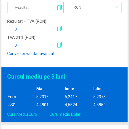
RON
Rezultat + TVA (
RON
):
TVA
21
% (
RON
):
Convertor valutar avansat
Cursul mediu pe 3 luni
Mai
Iunie
Iulie
Euro
5,2313
5,2417
5,2378
USD
4,4801
4,5524
4,5859
Curs mediu Euro
Curs mediu Dolar