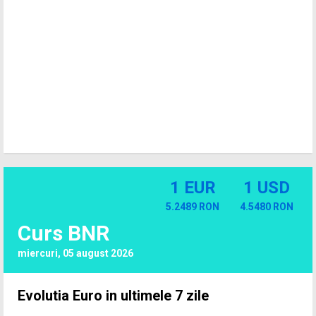
1 EUR
1 USD
5.2489 RON
4.5480 RON
Curs BNR
miercuri, 05 august 2026
Evolutia Euro in ultimele 7 zile