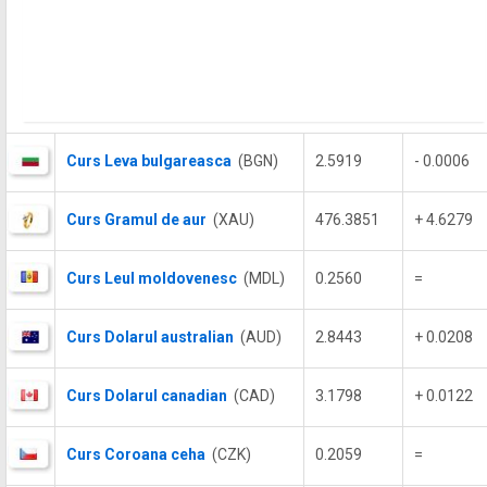
Curs Leva bulgareasca
(BGN)
2.5919
- 0.0006
Curs Gramul de aur
(XAU)
476.3851
+ 4.6279
Curs Leul moldovenesc
(MDL)
0.2560
=
Curs Dolarul australian
(AUD)
2.8443
+ 0.0208
Curs Dolarul canadian
(CAD)
3.1798
+ 0.0122
Curs Coroana ceha
(CZK)
0.2059
=