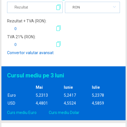
RON
Rezultat + TVA (
RON
):
TVA
21
% (
RON
):
Convertor valutar avansat
Cursul mediu pe 3 luni
Mai
Iunie
Iulie
Euro
5,2313
5,2417
5,2378
USD
4,4801
4,5524
4,5859
Curs mediu Euro
Curs mediu Dolar