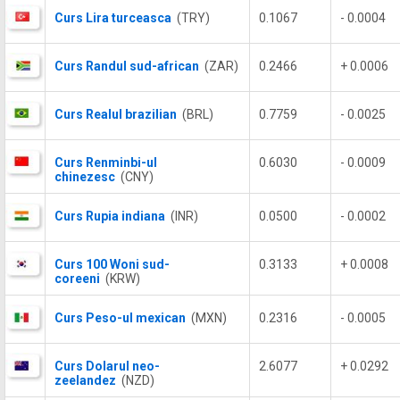
Curs Lira turceasca
(TRY)
0.1067
- 0.0004
Curs Randul sud-african
(ZAR)
0.2466
+ 0.0006
Curs Realul brazilian
(BRL)
0.7759
- 0.0025
Curs Renminbi-ul
0.6030
- 0.0009
chinezesc
(CNY)
Curs Rupia indiana
(INR)
0.0500
- 0.0002
Curs 100 Woni sud-
0.3133
+ 0.0008
coreeni
(KRW)
Curs Peso-ul mexican
(MXN)
0.2316
- 0.0005
Curs Dolarul neo-
2.6077
+ 0.0292
zeelandez
(NZD)