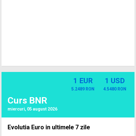
1 EUR
1 USD
5.2489 RON
4.5480 RON
Curs BNR
miercuri, 05 august 2026
Evolutia Euro in ultimele 7 zile