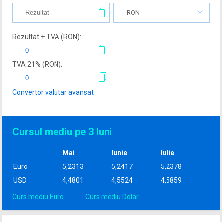
RON
Rezultat + TVA (
RON
):
TVA
21
% (
RON
):
Convertor valutar avansat
Cursul mediu pe 3 luni
Mai
Iunie
Iulie
Euro
5,2313
5,2417
5,2378
USD
4,4801
4,5524
4,5859
Curs mediu Euro
Curs mediu Dolar