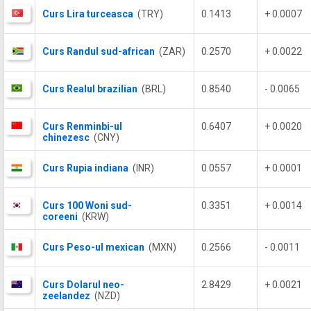
Curs Lira turceasca
(TRY)
0.1413
+ 0.0007
Curs Randul sud-african
(ZAR)
0.2570
+ 0.0022
Curs Realul brazilian
(BRL)
0.8540
- 0.0065
Curs Renminbi-ul
0.6407
+ 0.0020
chinezesc
(CNY)
Curs Rupia indiana
(INR)
0.0557
+ 0.0001
Curs 100 Woni sud-
0.3351
+ 0.0014
coreeni
(KRW)
Curs Peso-ul mexican
(MXN)
0.2566
- 0.0011
Curs Dolarul neo-
2.8429
+ 0.0021
zeelandez
(NZD)