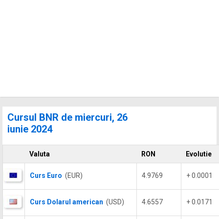
Cursul BNR de miercuri, 26
iunie 2024
Valuta
RON
Evolutie
Curs Euro
(EUR)
4.9769
+ 0.0001
Curs Dolarul american
(USD)
4.6557
+ 0.0171