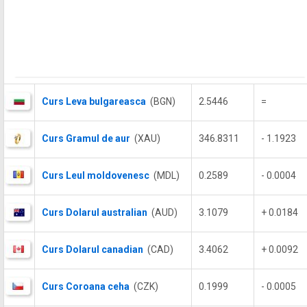
Curs Leva bulgareasca
(BGN)
2.5446
=
Curs Gramul de aur
(XAU)
346.8311
- 1.1923
Curs Leul moldovenesc
(MDL)
0.2589
- 0.0004
Curs Dolarul australian
(AUD)
3.1079
+ 0.0184
Curs Dolarul canadian
(CAD)
3.4062
+ 0.0092
Curs Coroana ceha
(CZK)
0.1999
- 0.0005