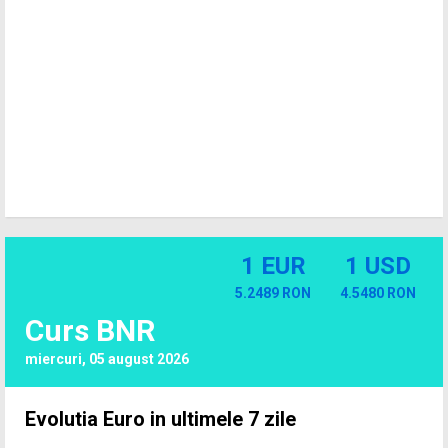
1 EUR
1 USD
5.2489 RON
4.5480 RON
Curs BNR
miercuri, 05 august 2026
Evolutia Euro in ultimele 7 zile