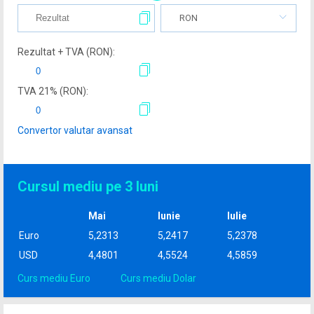
RON
Rezultat + TVA (
RON
):
TVA
21
% (
RON
):
Convertor valutar avansat
Cursul mediu pe 3 luni
Mai
Iunie
Iulie
Euro
5,2313
5,2417
5,2378
USD
4,4801
4,5524
4,5859
Curs mediu Euro
Curs mediu Dolar