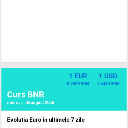
1 EUR
1 USD
5.2489 RON
4.5480 RON
Curs BNR
miercuri, 05 august 2026
Evolutia Euro in ultimele 7 zile