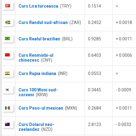
Curs Lira turceasca
(TRY)
0.1514
=
Curs Randul sud-african
(ZAR)
0.2452
+ 0.0018
Curs Realul brazilian
(BRL)
0.9285
+ 0.0011
Curs Renminbi-ul
0.6403
+ 0.0006
chinezesc
(CNY)
Curs Rupia indiana
(INR)
0.0553
=
Curs 100 Woni sud-
0.3445
- 0.0009
coreeni
(KRW)
Curs Peso-ul mexican
(MXN)
0.2684
+ 0.0011
Curs Dolarul neo-
2.8123
- 0.0032
zeelandez
(NZD)