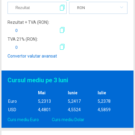
RON
Rezultat + TVA (
RON
):
TVA
21
% (
RON
):
Convertor valutar avansat
Cursul mediu pe 3 luni
Mai
Iunie
Iulie
Euro
5,2313
5,2417
5,2378
USD
4,4801
4,5524
4,5859
Curs mediu Euro
Curs mediu Dolar