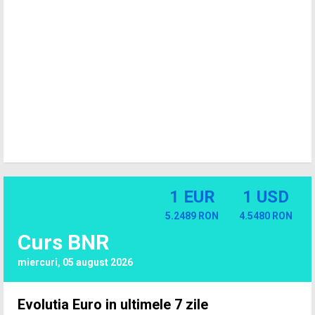
1 EUR
1 USD
5.2489 RON
4.5480 RON
Curs BNR
miercuri, 05 august 2026
Evolutia Euro in ultimele 7 zile