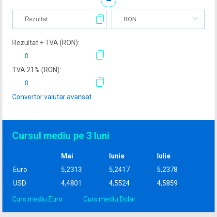
RON
Rezultat + TVA (
RON
):
TVA
21
% (
RON
):
Convertor valutar avansat
Cursul mediu pe 3 luni
Mai
Iunie
Iulie
Euro
5,2313
5,2417
5,2378
USD
4,4801
4,5524
4,5859
Curs mediu Euro
Curs mediu Dolar