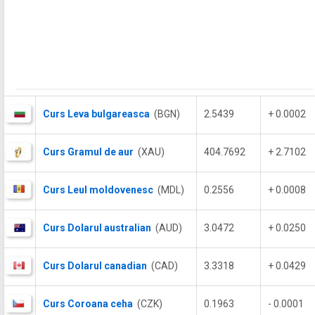
Curs Leva bulgareasca
(BGN)
2.5439
+ 0.0002
Curs Gramul de aur
(XAU)
404.7692
+ 2.7102
Curs Leul moldovenesc
(MDL)
0.2556
+ 0.0008
Curs Dolarul australian
(AUD)
3.0472
+ 0.0250
Curs Dolarul canadian
(CAD)
3.3318
+ 0.0429
Curs Coroana ceha
(CZK)
0.1963
- 0.0001