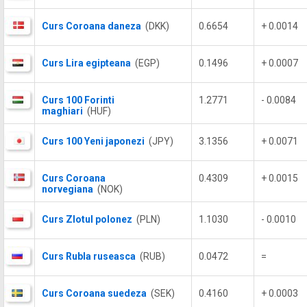
Curs Coroana daneza
(DKK)
0.6654
+ 0.0014
Curs Lira egipteana
(EGP)
0.1496
+ 0.0007
Curs 100 Forinti
1.2771
- 0.0084
maghiari
(HUF)
Curs 100 Yeni japonezi
(JPY)
3.1356
+ 0.0071
Curs Coroana
0.4309
+ 0.0015
norvegiana
(NOK)
Curs Zlotul polonez
(PLN)
1.1030
- 0.0010
Curs Rubla ruseasca
(RUB)
0.0472
=
Curs Coroana suedeza
(SEK)
0.4160
+ 0.0003