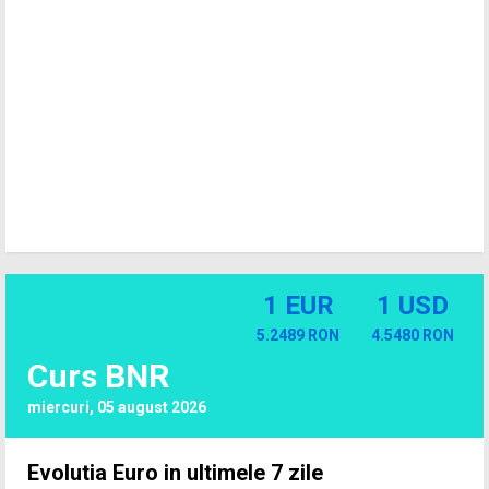
1 EUR
1 USD
5.2489 RON
4.5480 RON
Curs BNR
miercuri, 05 august 2026
Evolutia Euro in ultimele 7 zile