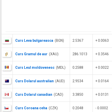
Curs Leva bulgareasca
(BGN)
2.5367
+ 0.0063
Curs Gramul de aur
(XAU)
286.1013
+ 0.3546
Curs Leul moldovenesc
(MDL)
0.2588
+ 0.0022
Curs Dolarul australian
(AUD)
2.9534
+ 0.0164
Curs Dolarul canadian
(CAD)
3.3850
+ 0.0131
Curs Coroana ceha
(CZK)
0.2048
- 0.0002