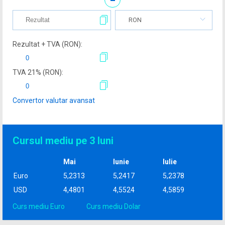
RON
Rezultat + TVA (
RON
):
TVA
21
% (
RON
):
Convertor valutar avansat
Cursul mediu pe 3 luni
Mai
Iunie
Iulie
Euro
5,2313
5,2417
5,2378
USD
4,4801
4,5524
4,5859
Curs mediu Euro
Curs mediu Dolar